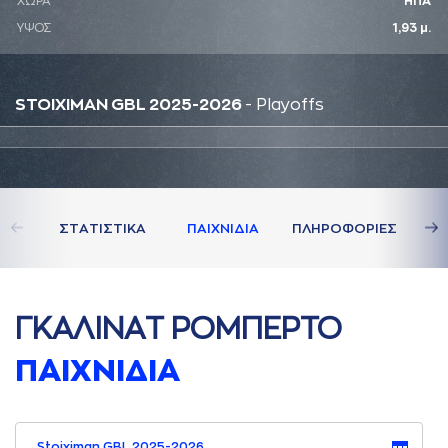
ΧΩΡΑ
ΗΠΑ
ΥΨΟΣ
1,93 μ.
STOIXIMAN GBL 2025-2026
- Playoffs
ΣΤAΤΙΣΤΙΚA
ΠAΙΧΝΙΔΙA
ΠΛΗΡΟΦΟΡΙΕΣ
ΓΚAΛΙΝAΤ ΡΟΜΠΕΡΤΟ
ΠAΙΧΝΙΔΙA
Stoiximan GBL 2025-2026