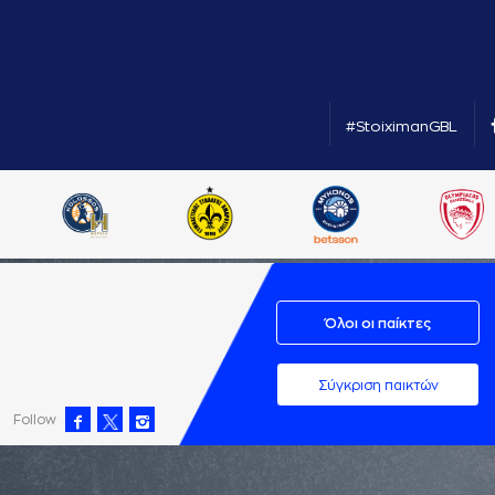
#StoiximanGBL
Όλοι οι παίκτες
Σύγκριση παικτών
Follow