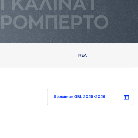
ΓΚAΛΙΝAΤ
ΡΟΜΠΕΡΤΟ
ΝΕA
Stoiximan GBL 2025-2026