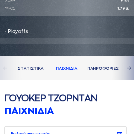
ΧΩΡΑ
ΗΠΑ
ΥΨΟΣ
1,79 μ.
- Playoffs
ΣΤAΤΙΣΤΙΚA
ΠAΙΧΝΙΔΙA
ΠΛΗΡΟΦΟΡΙΕΣ
ΓΟΥΟΚΕΡ ΤΖΟΡΝΤAΝ
ΠAΙΧΝΙΔΙA
Επιλογή αγωνιστικής