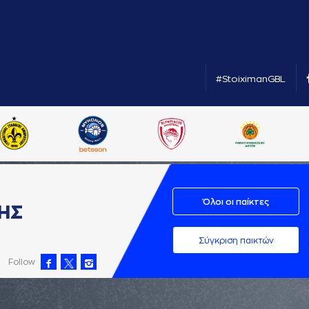
#StoiximanGBL
Όλοι οι παίκτες
ΗΣ
Σύγκριση παικτών
Follow