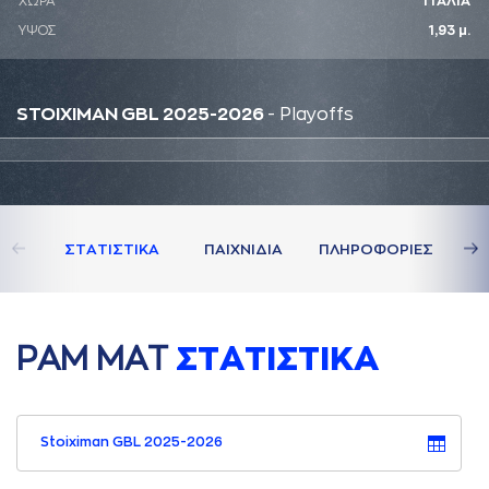
ΧΩΡΑ
ΙΤΑΛΙΑ
ΥΨΟΣ
1,93 μ.
STOIXIMAN GBL 2025-2026
- Playoffs
ΣΤAΤΙΣΤΙΚA
ΠAΙΧΝΙΔΙA
ΠΛΗΡΟΦΟΡΙΕΣ
ΡAΜ ΜAΤ
ΣΤAΤΙΣΤΙΚA
Stoiximan GBL 2025-2026