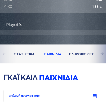
ΧΩΡΑ
ΗΠΑ
ΥΨΟΣ
1,88 μ.
- Playoffs
ΣΤAΤΙΣΤΙΚA
ΠAΙΧΝΙΔΙA
ΠΛΗΡΟΦΟΡΙΕΣ
ΓΚAΪ ΚAΙΛ
ΠAΙΧΝΙΔΙA
Επιλογή αγωνιστικής