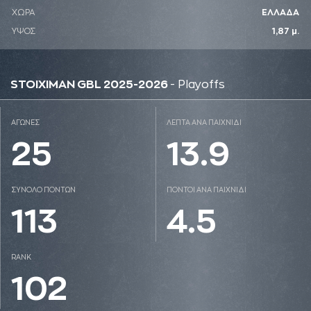
ΧΩΡΑ
ΕΛΛΑΔΑ
ΥΨΟΣ
1,87 μ.
STOIXIMAN GBL 2025-2026
- Playoffs
ΑΓΩΝΕΣ
ΛΕΠΤΑ ΑΝΑ ΠΑΙΧΝΙΔΙ
25
13.9
ΣΥΝΟΛΟ ΠΟΝΤΩΝ
ΠΟΝΤΟΙ ΑΝΑ ΠΑΙΧΝΙΔΙ
113
4.5
RANK
102