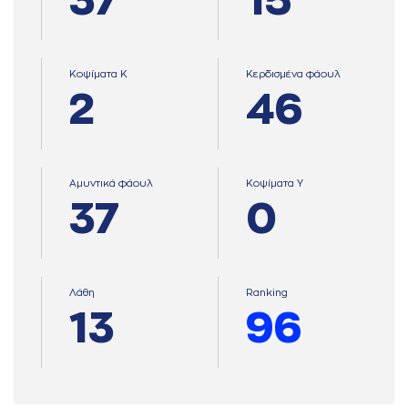
37
15
Κοψίματα Κ
Κερδισμένα φάουλ
2
46
Αμυντικά φάουλ
Κοψίματα Υ
37
0
Λάθη
Ranking
13
96