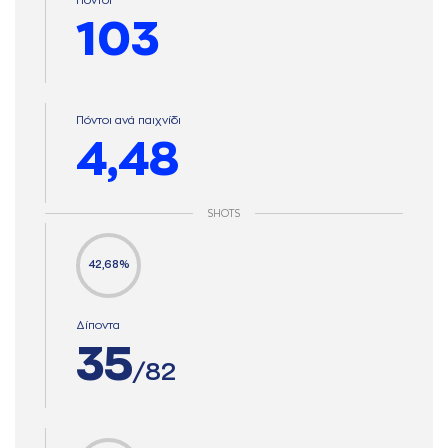
Πόντοι
103
Πόντοι ανά παιχνίδι
4,48
SHOTS
42,68%
Δίποντα
35
/82