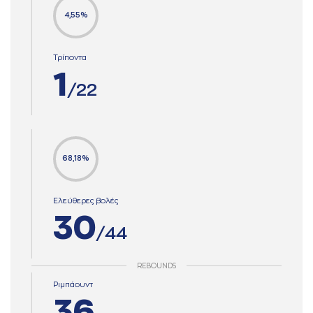
4,55%
Τρίποντα
1
/22
68,18%
Ελεύθερες βολές
30
/44
REBOUNDS
Ριμπάουντ
36