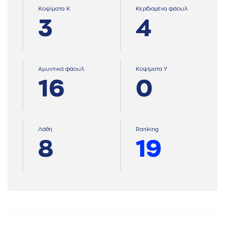
Κοψίματα Κ
Κερδισμένα φάουλ
3
4
Αμυντικά φάουλ
Κοψίματα Υ
16
0
Λάθη
Ranking
8
19