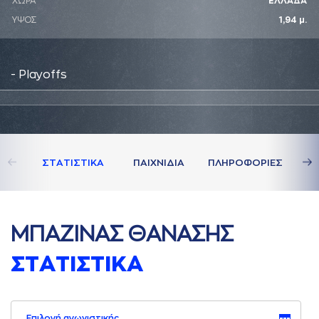
ΧΩΡΑ
ΕΛΛΑΔΑ
ΥΨΟΣ
1,94 μ.
- Playoffs
ΣΤAΤΙΣΤΙΚA
ΠAΙΧΝΙΔΙA
ΠΛΗΡΟΦΟΡΙΕΣ
ΜΠAΖΙΝAΣ ΘAΝAΣΗΣ
ΣΤAΤΙΣΤΙΚA
Επιλογή αγωνιστικής