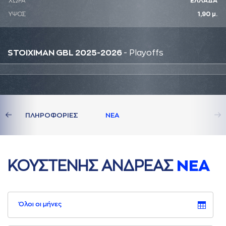
ΧΩΡΑ
ΕΛΛΑΔΑ
ΥΨΟΣ
1,90 μ.
STOIXIMAN GBL 2025-2026
- Playoffs
ΔΙA
ΠΛΗΡΟΦΟΡΙΕΣ
ΝΕA
ΚΟΥΣΤΕΝΗΣ AΝΔΡΕAΣ
ΝΕA
Όλοι οι μήνες