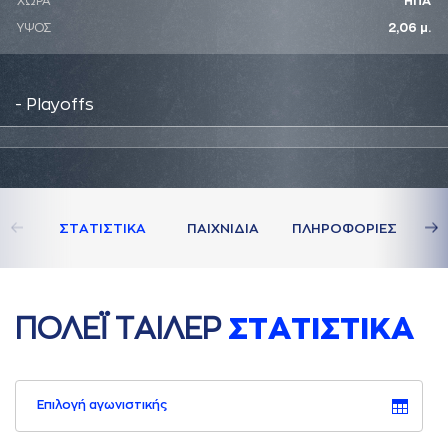
ΧΩΡΑ
ΗΠΑ
ΥΨΟΣ
2,06 μ.
- Playoffs
ΣΤAΤΙΣΤΙΚA
ΠAΙΧΝΙΔΙA
ΠΛΗΡΟΦΟΡΙΕΣ
ΠΟΛΕΪ ΤAΙΛΕΡ
ΣΤAΤΙΣΤΙΚA
Επιλογή αγωνιστικής