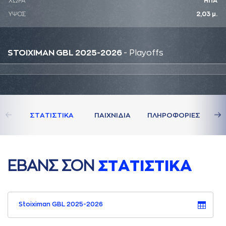
ΧΩΡΑ
ΗΠΑ
ΥΨΟΣ
2,03 μ.
STOIXIMAN GBL 2025-2026
- Playoffs
ΣΤAΤΙΣΤΙΚA
ΠAΙΧΝΙΔΙA
ΠΛΗΡΟΦΟΡΙΕΣ
ΕΒAΝΣ ΣΟΝ
ΣΤAΤΙΣΤΙΚA
Stoiximan GBL 2025-2026