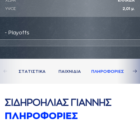
ΧΩΡΑ
ΕΛΛΑΔΑ
ΥΨΟΣ
2,01 μ.
- Playoffs
ΣΤAΤΙΣΤΙΚA
ΠAΙΧΝΙΔΙA
ΠΛΗΡΟΦΟΡΙΕΣ
ΣΙΔΗΡΟΗΛΙAΣ ΓΙAΝΝΗΣ
ΠΛΗΡΟΦΟΡΙΕΣ