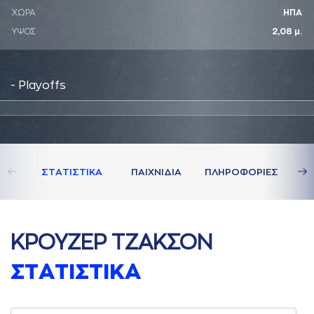
ΧΩΡΑ
ΗΠΑ
ΥΨΟΣ
2,08 μ.
- Playoffs
ΣΤAΤΙΣΤΙΚA
ΠAΙΧΝΙΔΙA
ΠΛΗΡΟΦΟΡΙΕΣ
ΚΡΟΥΖΕΡ ΤΖAΚΣΟΝ
ΣΤAΤΙΣΤΙΚA