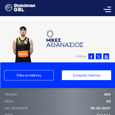
0
ΜΙΚΕΣ
AΘAΝAΣΙΟΣ
Follow
Όλοι οι παίκτες
Σύγκριση παικτών
ΟΜΑΔΑ
ΑΕΚ
ΘΕΣΗ
SG
ΗΜ. ΓΕΝΝΗΣΗΣ
25-02-2007