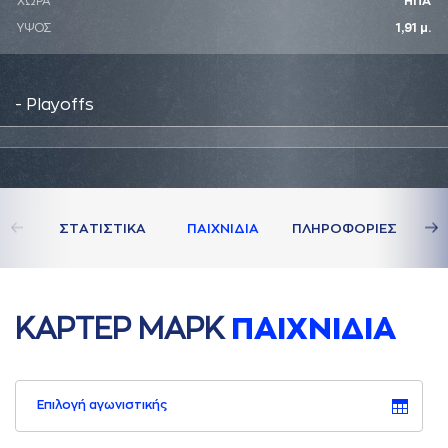
ΧΩΡΑ
ΗΠΑ
ΥΨΟΣ
1,91 μ.
- Playoffs
ΣΤAΤΙΣΤΙΚA
ΠAΙΧΝΙΔΙA
ΠΛΗΡΟΦΟΡΙΕΣ
ΚAΡΤΕΡ ΜAΡΚ
ΠAΙΧΝΙΔΙA
Επιλογή αγωνιστικής