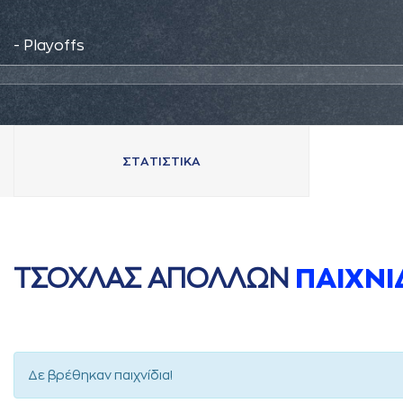
- Playoffs
ΣΤAΤΙΣΤΙΚA
ΤΣΟΧΛAΣ AΠΟΛΛΩΝ
ΠAΙΧΝΙ
Δε βρέθηκαν παιχνίδια!