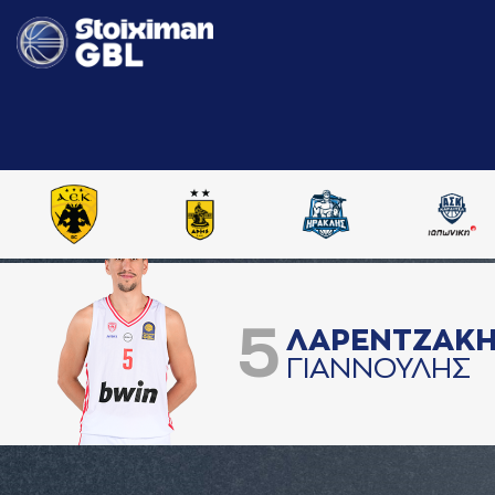
5
ΛAΡΕΝΤΖAΚ
ΓΙAΝΝΟΥΛΗΣ