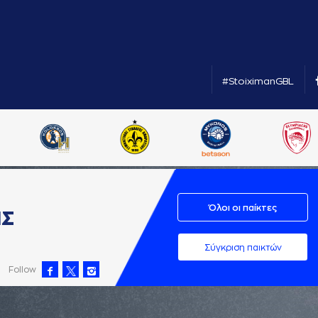
#StoiximanGBL
Όλοι οι παίκτες
ΗΣ
Σύγκριση παικτών
Follow