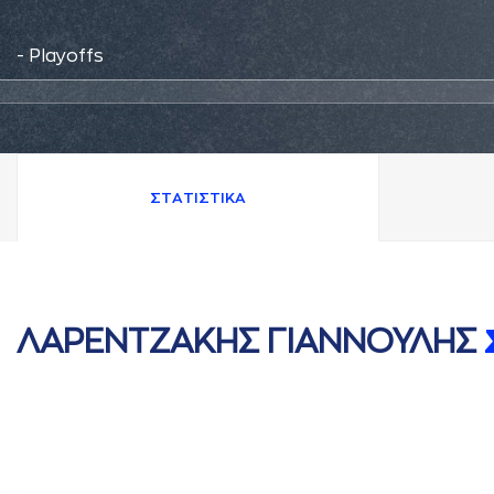
- Playoffs
ΣΤAΤΙΣΤΙΚA
ΛAΡΕΝΤΖAΚΗΣ ΓΙAΝΝΟΥΛΗΣ