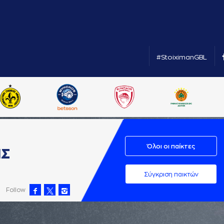
#StoiximanGBL
Όλοι οι παίκτες
ΗΣ
Σύγκριση παικτών
Follow