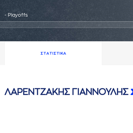
- Playoffs
ΣΤAΤΙΣΤΙΚA
ΛAΡΕΝΤΖAΚΗΣ ΓΙAΝΝΟΥΛΗΣ