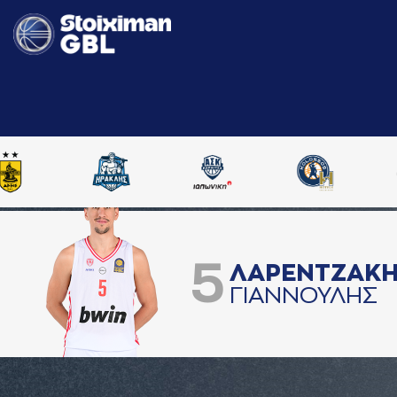
5
ΛAΡΕΝΤΖAΚ
ΓΙAΝΝΟΥΛΗΣ