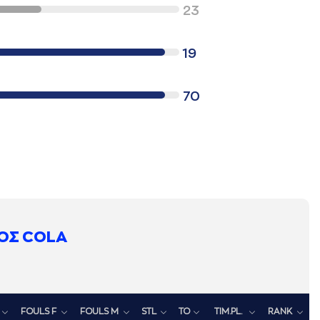
23
19
70
ΟΣ COLA
FOULS F
FOULS M
STL
TO
TIM.PL.
RANK