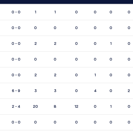
0 - 0
1
1
0
0
0
0
0 - 0
0
0
0
0
0
0
0 - 0
2
2
0
0
1
0
0 - 0
0
0
0
0
0
0
0 - 0
2
2
0
1
0
0
6 - 9
3
3
0
4
0
2
2 - 4
20
8
12
0
1
0
0 - 0
0
0
0
0
0
0