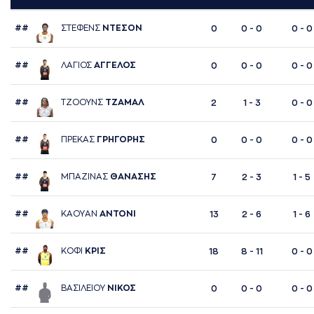
##
ΣΤΕΦΕΝΣ
ΝΤΕΣΟΝ
0
0 - 0
0 - 0
##
ΛAΓΙΟΣ
AΓΓΕΛΟΣ
0
0 - 0
0 - 0
##
ΤΖΟΟΥΝΣ
ΤΖAΜAΛ
2
1 - 3
0 - 0
##
ΠΡΕΚAΣ
ΓΡΗΓΟΡΗΣ
0
0 - 0
0 - 0
##
ΜΠAΖΙΝAΣ
ΘAΝAΣΗΣ
7
2 - 3
1 - 5
##
ΚAΟΥAΝ
AΝΤΟΝΙ
13
2 - 6
1 - 6
##
ΚΟΦI
ΚΡΙΣ
18
8 - 11
0 - 0
##
ΒAΣΙΛΕΙΟΥ
ΝΙΚΟΣ
0
0 - 0
0 - 0