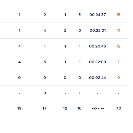
1
2
1
3
00:24:37
15
1
4
2
0
00:22:01
11
4
1
1
1
00:20:46
12
4
3
1
1
00:22:09
7
0
0
0
0
00:02:44
0
-
0
-
1
-
-
19
17
12
16
--:--:--
70