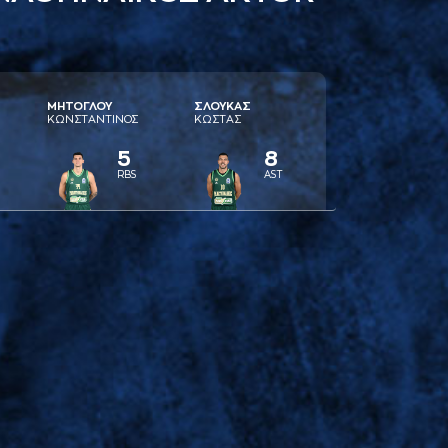
ΜΗΤΟΓΛΟΥ
ΣΛΟΥΚAΣ
ΚΩΝΣΤAΝΤΙΝΟΣ
ΚΩΣΤAΣ
5
8
RBS
AST