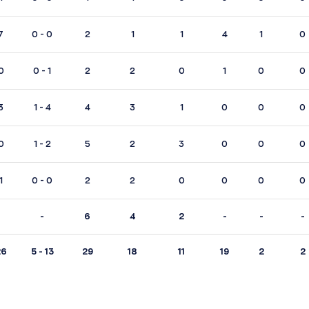
7
0 - 0
2
1
1
4
1
0
0
0 - 1
2
2
0
1
0
0
3
1 - 4
4
3
1
0
0
0
0
1 - 2
5
2
3
0
0
0
1
0 - 0
2
2
0
0
0
0
-
6
4
2
-
-
-
26
5 - 13
29
18
11
19
2
2