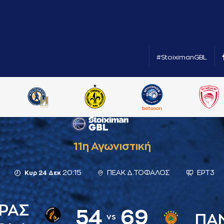
#StoiximanGBL
11η Αγωνιστική
20:15
ΠΕΑΚ Δ.ΤΟΦΑΛΟΣ
ΕΡΤ3
Κυρ 24 Δεκ
ΡΑΣ
54
69
ΠΑ
vs