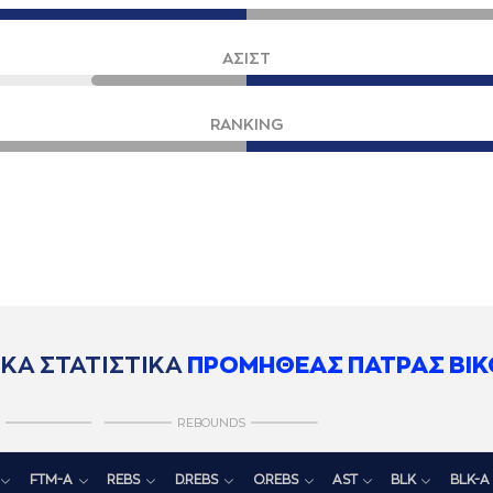
ΑΣΙΣΤ
RANKING
ΚΑ ΣΤΑΤΙΣΤΙΚΑ
ΠΡΟΜΗΘΕΑΣ ΠΑΤΡΑΣ ΒΙΚ
REBOUNDS
FTM-A
REBS
D.REBS
O.REBS
AST
BLK
BLK-A