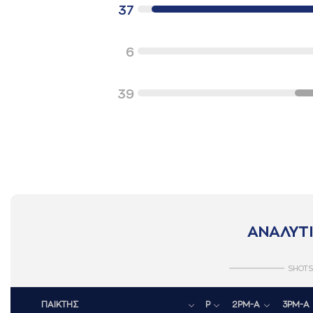
37
6
39
ΑΝΑΛΥΤΙ
SHOTS
ΠΑΙΚΤΗΣ
P
2PM-A
3PM-A