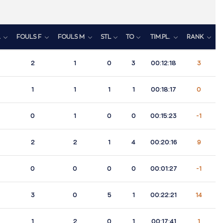
A
FOULS F
FOULS M
STL
TO
TIM.PL.
RANK
2
1
0
3
00:12:18
3
1
1
1
1
00:18:17
0
0
1
0
0
00:15:23
-1
2
2
1
4
00:20:16
9
0
0
0
0
00:01:27
-1
3
0
5
1
00:22:21
14
1
2
0
1
00:17:41
1