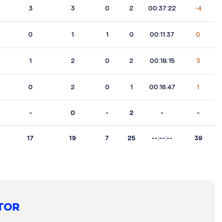
3
3
0
2
00:37:22
-4
0
1
1
0
00:11:37
0
1
2
0
2
00:18:15
3
0
2
0
1
00:16:47
1
-
0
-
2
-
-
17
19
7
25
--:--:--
39
TOR