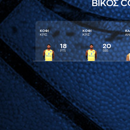
ΒΙΚΟΣ 
ΚΟΦI
ΚΟΦI
ΚA
ΚΡΙΣ
ΚΡΙΣ
AΝ
18
20
PTS
RBS