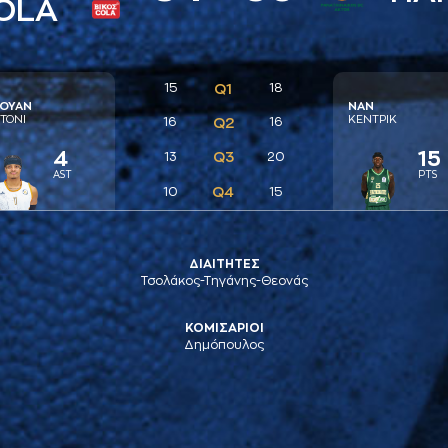
COLA
15
Q1
18
ΟΥAΝ
ΝAΝ
ΤΟΝΙ
ΚΕΝΤΡΙΚ
16
Q2
16
4
15
Q3
13
20
AST
PTS
Q4
10
15
ΔΙΑΙΤΗΤΕΣ
Τσολάκος-Τηγάνης-Θεονάς
ΚΟΜΙΣΑΡΙΟΙ
Δημόπουλος