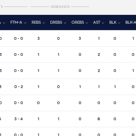
TS
REBOUNDS
A
FTM-A
REBS
D.REBS
O.REBS
AST
BLK
BLK-
0
0 - 0
3
0
3
1
0
1
3
0 - 0
1
1
0
2
0
0
3
0 - 0
1
1
0
2
0
1
3
0 - 2
1
0
1
1
1
0
0
0 - 0
0
0
0
0
0
0
5
3 - 4
1
1
0
8
0
0
1
0 - 0
1
1
0
0
0
0