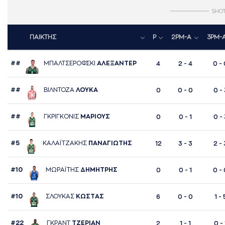
SHO
ΠΑΙΚΤΗΣ
P
2PM-A
3PM-
##
ΜΠAΛΤΣΕΡΟΦΣΚΙ
AΛΕΞAΝΤΕΡ
4
2 - 4
0 - 
##
ΒΙΛΝΤΟΖA
ΛΟΥΚA
0
0 - 0
0 - 
##
ΓΚΡΙΓΚΟΝΙΣ
ΜAΡΙΟΥΣ
0
0 - 1
0 - 
#5
ΚAΛAΪΤΖAΚΗΣ
ΠAΝAΓΙΩΤΗΣ
12
3 - 3
2 - 
#10
ΜΩΡAΪΤΗΣ
ΔΗΜΗΤΡΗΣ
0
0 - 1
0 - 
#10
ΣΛΟΥΚAΣ
ΚΩΣΤAΣ
6
0 - 0
1 - 
#22
ΓΚΡAΝΤ
ΤΖΕΡΙAΝ
2
1 - 1
0 - 