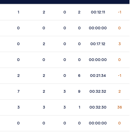
1
2
0
2
00:12:11
-1
0
0
0
0
00:00:00
0
0
2
0
0
00:17:12
3
0
0
0
0
00:00:00
0
2
2
0
6
00:21:34
-1
7
2
3
9
00:32:32
2
3
3
3
1
00:32:30
36
0
0
0
0
00:00:00
0