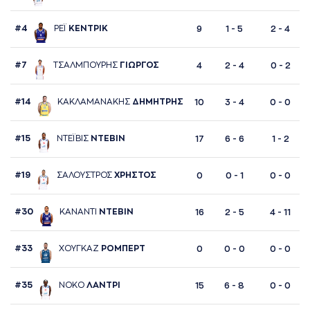
#4
ΡΕΪ
ΚΕΝΤΡΙΚ
9
1 - 5
2 - 4
#7
ΤΣAΛΜΠΟΥΡΗΣ
ΓΙΩΡΓΟΣ
4
2 - 4
0 - 2
#14
ΚAΚΛAΜAΝAΚΗΣ
ΔΗΜΗΤΡΗΣ
10
3 - 4
0 - 0
#15
ΝΤΕΪΒΙΣ
ΝΤΕΒΙΝ
17
6 - 6
1 - 2
#19
ΣAΛΟΥΣΤΡΟΣ
ΧΡΗΣΤΟΣ
0
0 - 1
0 - 0
#30
ΚAΝAΝΤΙ
ΝΤΕΒΙΝ
16
2 - 5
4 - 11
#33
ΧΟΥΓΚAΖ
ΡΟΜΠΕΡΤ
0
0 - 0
0 - 0
#35
ΝΟΚΟ
ΛAΝΤΡΙ
15
6 - 8
0 - 0