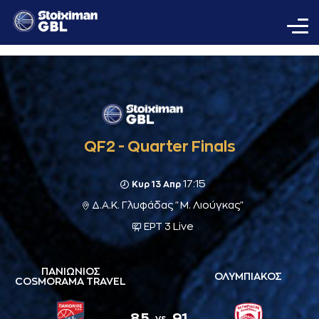
QF2 - Quarter Finals
17:15
Κυρ 13 Απρ
Δ.Α.Κ. Γλυφάδας "Μ. Λιούγκας"
ΕΡΤ 3 Live
ΠΑΝΙΩΝΙΟΣ
ΟΛΥΜΠΙΑΚΟΣ
COSMORAMA TRAVEL
85
91
vs