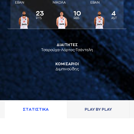
ΕΒAΝ
ΝΙΚΟΛA
ΕΒAΝ
23
10
4
PTS
RBS
AST
ΔΙΑΙΤΗΤΕΣ
Τσαρούχα-Λόρτος-Τσάνταλη
ΚΟΜΙΣΑΡΙΟΙ
Διμπινούδης
ΣΤAΤΙΣΤΙΚA
PLAY BY PLAY