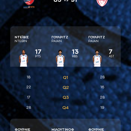
ΝΤΕΪΒΙΣ
ΓΟΥΛΡΙΤΖ
ΓΟΥΛΡΙΤΖ
ΝΤΕΒΙΝ
ΡAΙAΝ
ΡAΙAΝ
17
13
7
PTS
RBS
AST
18
Q1
28
22
Q2
16
Q3
17
28
Q4
28
19
ΦΟΥΡΝΙΕ
ΜΙΛΟΥΤΙΝΟΦ
ΦΟΥΡΝΙΕ