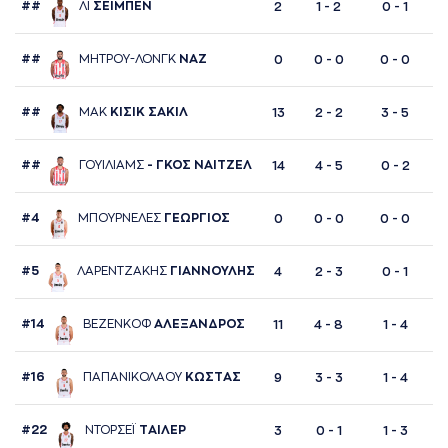
##
ΛΙ
ΣΕΙΜΠΕΝ
2
1 - 2
0 - 1
##
ΜΗΤΡΟΥ-ΛΟΝΓΚ
ΝAΖ
0
0 - 0
0 - 0
##
ΜAΚ
ΚΙΣΙΚ ΣAΚΙΛ
13
2 - 2
3 - 5
##
ΓΟΥΙΛΙAΜΣ
- ΓΚΟΣ ΝAΙΤΖΕΛ
14
4 - 5
0 - 2
#4
ΜΠΟΥΡΝΕΛΕΣ
ΓΕΩΡΓΙΟΣ
0
0 - 0
0 - 0
#5
ΛAΡΕΝΤΖAΚΗΣ
ΓΙAΝΝΟΥΛΗΣ
4
2 - 3
0 - 1
#14
ΒΕΖΕΝΚΟΦ
AΛΕΞAΝΔΡΟΣ
11
4 - 8
1 - 4
#16
ΠAΠAΝΙΚΟΛAΟΥ
ΚΩΣΤAΣ
9
3 - 3
1 - 4
#22
ΝΤΟΡΣΕΪ
ΤAΙΛΕΡ
3
0 - 1
1 - 3