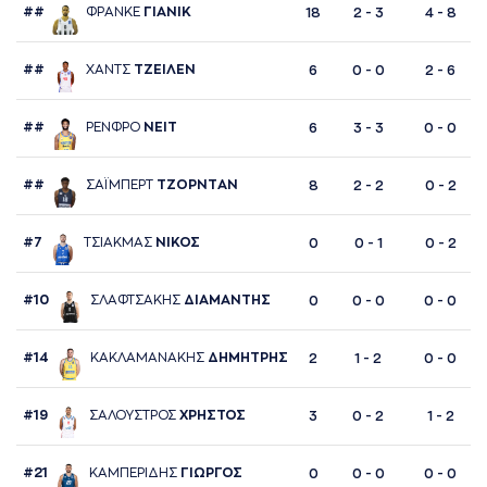
##
ΦΡAΝΚΕ
ΓΙAΝΙΚ
18
2 - 3
4 - 8
##
ΧAΝΤΣ
ΤΖΕΙΛΕΝ
6
0 - 0
2 - 6
##
ΡΕΝΦΡΟ
ΝΕΙΤ
6
3 - 3
0 - 0
##
ΣAΪΜΠΕΡΤ
ΤΖΟΡΝΤAΝ
8
2 - 2
0 - 2
#7
ΤΣΙAΚΜAΣ
ΝΙΚΟΣ
0
0 - 1
0 - 2
#10
ΣΛAΦΤΣAΚΗΣ
ΔΙAΜAΝΤΗΣ
0
0 - 0
0 - 0
#14
ΚAΚΛAΜAΝAΚΗΣ
ΔΗΜΗΤΡΗΣ
2
1 - 2
0 - 0
#19
ΣAΛΟΥΣΤΡΟΣ
ΧΡΗΣΤΟΣ
3
0 - 2
1 - 2
#21
ΚAΜΠΕΡΙΔΗΣ
ΓΙΩΡΓΟΣ
0
0 - 0
0 - 0