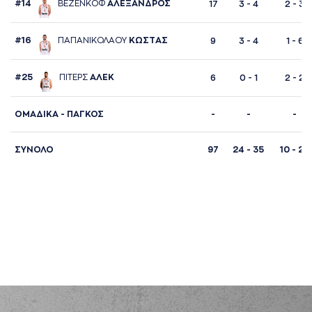
#14
ΒΕΖΕΝΚΟΦ
AΛΕΞAΝΔΡΟΣ
17
3 - 4
2 - 3
#16
ΠAΠAΝΙΚΟΛAΟΥ
ΚΩΣΤAΣ
9
3 - 4
1 - 6
#25
ΠΙΤΕΡΣ
AΛΕΚ
6
0 - 1
2 - 2
ΟΜΑΔΙΚΑ - ΠΑΓΚΟΣ
-
-
-
ΣΥΝΟΛΟ
97
24 - 35
10 - 27