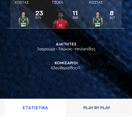
ΚΩΣΤAΣ
ΤΖΟΕΛ
ΚΩΣΤAΣ
23
11
8
PTS
RBS
AST
ΔΙΑΙΤΗΤΕΣ
Τσαρούχα - Τσώνος - Μηλαπίδης
ΚΟΜΙΣΑΡΙΟΙ
Ελευθεριάδης Π.
ΣΤAΤΙΣΤΙΚA
PLAY BY PLAY