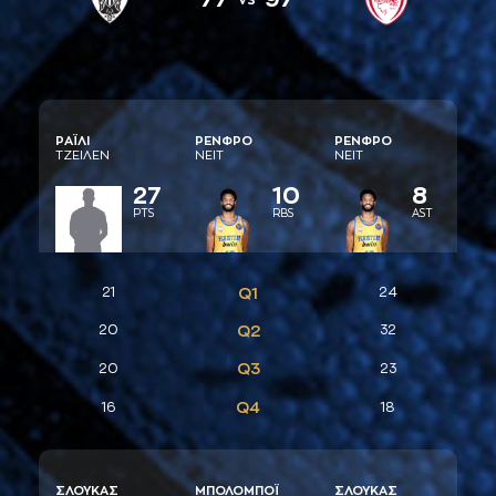
ΡAΪΛΙ
ΡΕΝΦΡΟ
ΡΕΝΦΡΟ
ΤΖΕΙΛΕΝ
ΝΕΙΤ
ΝΕΙΤ
27
10
8
PTS
RBS
AST
21
Q1
24
20
Q2
32
Q3
20
23
Q4
16
18
ΣΛΟΥΚAΣ
ΜΠΟΛΟΜΠΟΪ
ΣΛΟΥΚAΣ