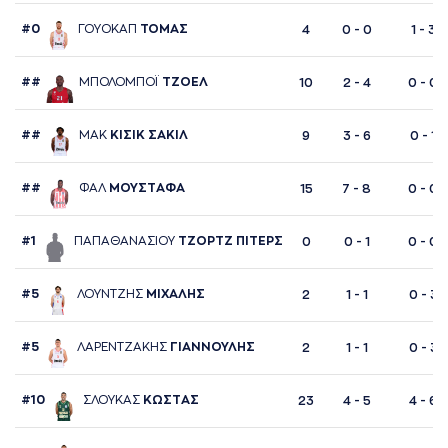
#0
ΓΟΥΟΚAΠ
ΤΟΜAΣ
4
0 - 0
1 - 3
##
ΜΠΟΛΟΜΠΟΪ
ΤΖΟΕΛ
10
2 - 4
0 - 0
##
ΜAΚ
ΚΙΣΙΚ ΣAΚΙΛ
9
3 - 6
0 - 1
##
ΦAΛ
ΜΟΥΣΤAΦA
15
7 - 8
0 - 0
#1
ΠAΠAΘAΝAΣΙΟΥ
ΤΖΟΡΤΖ ΠΙΤΕΡΣ
0
0 - 1
0 - 0
#5
ΛΟΥΝΤΖΗΣ
ΜΙΧAΛΗΣ
2
1 - 1
0 - 3
#5
ΛAΡΕΝΤΖAΚΗΣ
ΓΙAΝΝΟΥΛΗΣ
2
1 - 1
0 - 3
#10
ΣΛΟΥΚAΣ
ΚΩΣΤAΣ
23
4 - 5
4 - 6