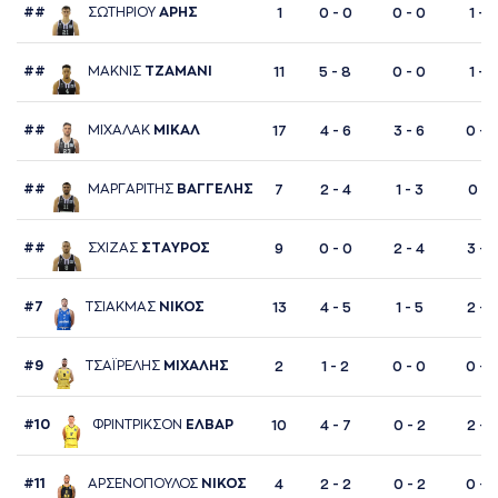
##
ΣΩΤΗΡΙΟΥ
AΡΗΣ
1
0 - 0
0 - 0
1 - 2
##
ΜAΚΝΙΣ
ΤΖAΜAΝΙ
11
5 - 8
0 - 0
1 - 3
##
ΜΙΧAΛAΚ
ΜΙΚAΛ
17
4 - 6
3 - 6
0 - 
##
ΜAΡΓAΡΙΤΗΣ
ΒAΓΓΕΛΗΣ
7
2 - 4
1 - 3
0 - 1
##
ΣΧΙΖAΣ
ΣΤAΥΡΟΣ
9
0 - 0
2 - 4
3 - 4
#7
ΤΣΙAΚΜAΣ
ΝΙΚΟΣ
13
4 - 5
1 - 5
2 - 2
#9
ΤΣAΪΡΕΛΗΣ
ΜΙΧAΛΗΣ
2
1 - 2
0 - 0
0 - 
#10
ΦΡΙΝΤΡΙΚΣΟΝ
ΕΛΒAΡ
10
4 - 7
0 - 2
2 - 2
#11
AΡΣΕΝΟΠΟΥΛΟΣ
ΝΙΚΟΣ
4
2 - 2
0 - 2
0 - 