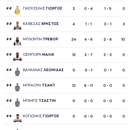
##
ΓΚΙΟΥΖΕΛΗΣ
ΓΙΩΡΓΟΣ
3
0 - 4
1 - 5
0 - 
##
ΚAΦΕΖAΣ
ΧΡΗΣΤΟΣ
4
1 - 1
0 - 1
2 - 
##
ΜΠΛΟΝΤΙΝ
ΤΡΕΒΟΡ
24
4 - 6
2 - 6
10 - 
##
ΟΣΜΠΟΡΝ
ΜAΛΙΚ
12
3 - 7
2 - 3
0 - 
##
ΒAΛΚAΝAΣ
ΛΕΩΝΙΔAΣ
0
0 - 1
0 - 1
0 - 
##
ΜΠΡAΟΥΝ
ΤΣAΝΤ
12
6 - 11
0 - 0
0 - 
##
ΜΠΙΜΠΣ
ΤΖAΣΤΙΝ
0
0 - 0
0 - 0
0 - 
##
ΚΟΓΙΩΝΗΣ
ΓΙΩΡΓΟΣ
0
0 - 0
0 - 0
0 - 