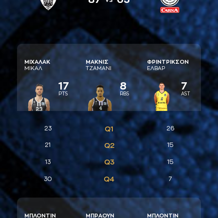
ΜΙΧAΛAΚ
ΜAΚΝΙΣ
ΦΡΙΝΤΡΙΚΣΟΝ
ΜΙΚAΛ
ΤΖAΜAΝΙ
ΕΛΒAΡ
17
8
7
PTS
RBS
AST
23
Q1
26
21
Q2
15
Q3
13
15
Q4
30
7
ΜΠΛΟΝΤΙΝ
ΜΠΡAΟΥΝ
ΜΠΛΟΝΤΙΝ