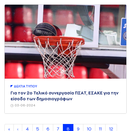
ΔΕΛΤΙA ΤΥΠΟΥ
Για τον 2ο Τελικό συνεργασία ΠΣΑΤ, ΕΣΑΚΕ για την
είσοδο των δημοσιογράφων
03-06-2024
4
5
6
7
8
9
10
11
12
«
‹