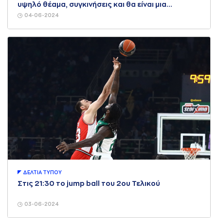
υψηλό θέαμα, συγκινήσεις και θα είναι μια
αξέχαστη εμπειρία»
04-06-2024
ΔΕΛΤΙA ΤΥΠΟΥ
Στις 21:30 το jump ball του 2ου Τελικού
03-06-2024