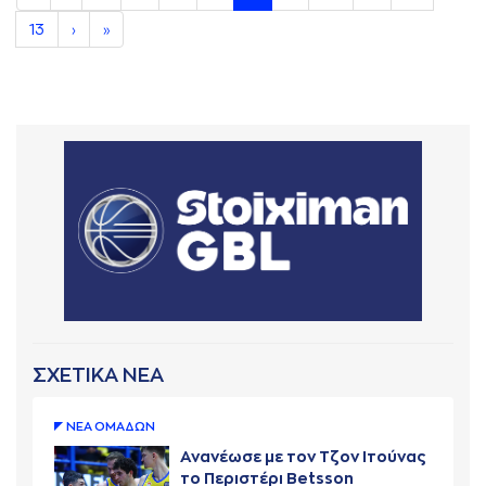
13
›
»
ΣΧΕΤΙΚΑ ΝΕΑ
ΝΕA ΟΜAΔΩΝ
Ανανέωσε με τον Τζον Ιτούνας
το Περιστέρι Betsson