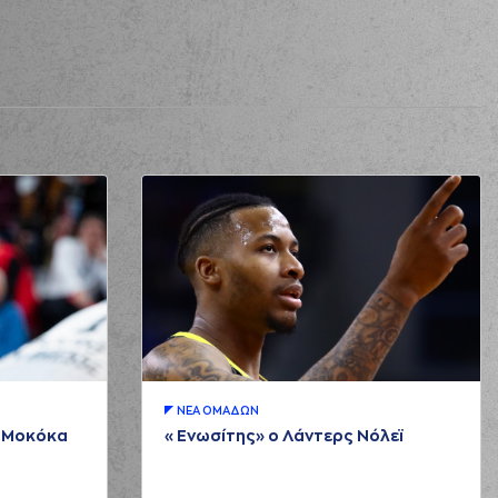
ΝΕA ΟΜAΔΩΝ
μ Μοκόκα
«Ενωσίτης» ο Λάντερς Νόλεϊ