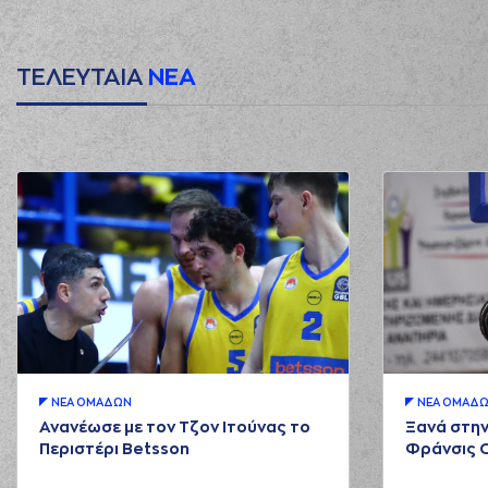
ΤΕΛΕΥΤΑΙΑ
ΝΕΑ
ΝΕA ΟΜAΔΩΝ
ΝΕA ΟΜAΔ
Ανανέωσε με τον Τζον Ιτούνας το
Ξανά στην
Περιστέρι Betsson
Φράνσις 