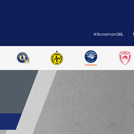
#StoiximanGBL