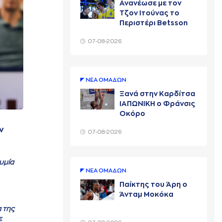
Ανανέωσε με τον
Τζον Ιτούνας το
Περιστέρι Betsson
07-08-2026
ΝΕA ΟΜAΔΩΝ
Ξανά στην Καρδίτσα
ΙΑΠΩΝΙΚΗ ο Φράνσις
Οκόρο
ν
07-08-2026
υμία
ΝΕA ΟΜAΔΩΝ
Παίκτης του Άρη ο
Άνταμ Μοκόκα
 της
ε