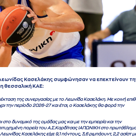
 Λεωνίδας Κασελάκης συμφώνησαν να επεκτείνουν τη
η θεσσαλική ΚΑΕ:
έκταση της συνεργασίας με το Λεωνίδα Κασελάκη. Με κοινή επιθ
ι την περίοδο 2026-27 και έτσι, ο Κασελάκης θα φορά την
το δυναμικό της ομάδας μας και με την εμπειρία και την
ιτυχημένη πορεία του Α.Σ.Καρδίτσας ΙΑΠΩΝΙΚΗ στο πρωτάθλημα
Λεωνίδας Κασελάκης είχε 9,1 πόντους, 3,6 ριμπάουντ, 2,2 ασίστ μ