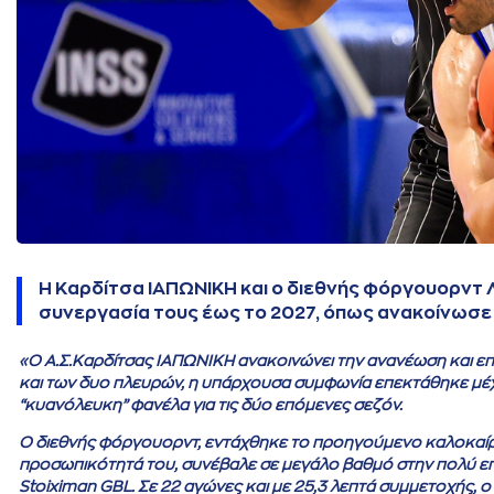
Η Καρδίτσα ΙΑΠΩΝΙΚΗ και ο διεθνής φόργουορντ
συνεργασία τους έως το 2027, όπως ανακοίνωσε 
«Ο Α.Σ.Καρδίτσας ΙΑΠΩΝΙΚΗ ανακοινώνει την ανανέωση και επ
και των δυο πλευρών, η υπάρχουσα συμφωνία επεκτάθηκε μέχρ
“κυανόλευκη” φανέλα για τις δύο επόμενες σεζόν.
Ο διεθνής φόργουορντ, εντάχθηκε το προηγούμενο καλοκαίρι σ
προσωπικότητά του, συνέβαλε σε μεγάλο βαθμό στην πολύ επ
Stoiximan GBL. Σε 22 αγώνες και με 25,3 λεπτά συμμετοχής, ο 