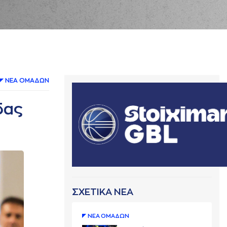
ΝΕA ΟΜAΔΩΝ
δας
ΣΧΕΤΙΚΑ ΝΕΑ
ΝΕA ΟΜAΔΩΝ