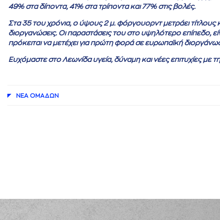
49% στα δίποντα, 41% στα τρίποντα και 77% στις βολές.
Στα 35 του χρόνια, ο ύψους 2 μ. φόργουορντ μετράει τίτλους κα
διοργανώσεις. Οι παραστάσεις του στο υψηλότερο επίπεδο, είν
πρόκειται να μετέχει για πρώτη φορά σε ευρωπαϊκή διοργάνω
Ευχόμαστε στο Λεωνίδα υγεία, δύναμη και νέες επιτυχίες με τ
ΝΕA ΟΜAΔΩΝ