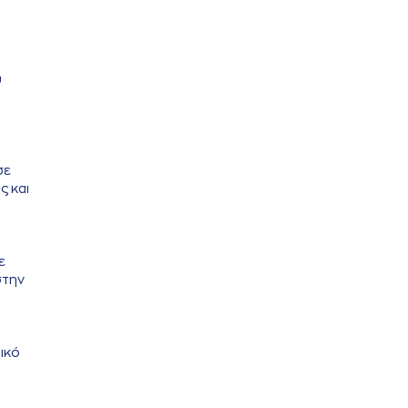
υ
σε
ς και
ε
στην
ικό