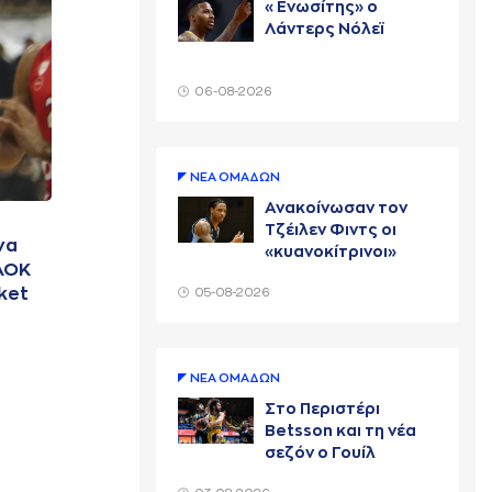
«Ενωσίτης» ο
Λάντερς Νόλεϊ
06-08-2026
ΝΕA ΟΜAΔΩΝ
Ανακοίνωσαν τον
Τζέιλεν Φιντς οι
να
«κυανοκίτρινοι»
ΠΑΟΚ
ket
05-08-2026
ΝΕA ΟΜAΔΩΝ
Στο Περιστέρι
Betsson και τη νέα
σεζόν ο Γουίλ
Κάριους