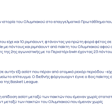
την ιστορία του Ολυμπιακού στο επαγγελματικό Πρωτάθλημα πο
υ είχε και 10 ριμπάουντ, φτάνοντας για πρώτη φορά φέτος σε
le με πόντους και ριμπάουντ από παίκτη του Ολυμπιακού αφού 
 της 2ης αγωνιστικής με το Περιστέρι bwin έχοντας 23 πόντου
 σε αυτήν έξι ασίστ που πέραν από ατομικό ρεκόρ περιόδου –είχ
είωτο επίτευγμα. Ο διεθνής φόργουορντ έγινε ο 8ος παίκτης 
ια της Basket League.
 επίδοση ασίστ μεταξύ των παικτών που έμειναν χωρίς στατιστ
τ μεταξύ των παικτών του Ολυμπιακού που έμειναν χωρίς