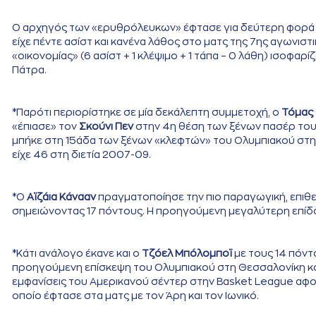
Ο αρχηγός των «ερυθρόλευκων» έφτασε για δεύτερη φορά 
είχε πέντε ασίστ και κανένα λάθος στο ματς της 7ης αγωνιστ
«οικονομίας» (6 ασίστ + 1 κλέψιμο + 1 τάπα – 0 λάθη) ισοφαρί
Πάτρα.
*Παρότι περιορίστηκε σε μία δεκάλεπτη συμμετοχή, ο
Τόμας
«έπιασε» τον
Σκούνι Πεν
στην 4η θέση των ξένων πασέρ του 
μπήκε στη 15άδα των ξένων «κλεφτών» του Ολυμπιακού στη
είχε 46 στη διετία 2007-09.
*Ο
Αϊζάια Κάνααν
πραγματοποίησε την πιο παραγωγική, επιθετ
σημειώνοντας 17 πόντους. Η προηγούμενη μεγαλύτερη επίδοσ
*Κάτι ανάλογο έκανε και ο
Τζόελ Μπόλομποϊ
με τους 14 πόντ
προηγούμενη επίσκεψη του Ολυμπιακού στη Θεσσαλονίκη κόν
εμφανίσεις του Αμερικανού σέντερ στην Basket League αφού
οποίο έφτασε στα ματς με τον Άρη και τον Ιωνικό.