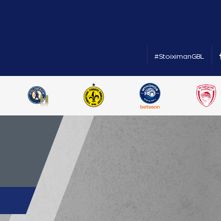
#StoiximanGBL