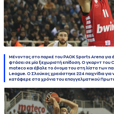
Μένοντας στο παρκέ του PAOK Sports Arena για
φτάσει σε μία ξεχωριστή επίδοση. Ο γκαρντ του 
mateco και έβαλε το όνομα του στη λίστα των π
League. Ο Σλούκας χρειάστηκε 224 παιχνίδια για ν
κατάφερε στα χρόνια του επαγγελματικού Πρωτ