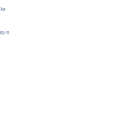
ηλα
10-11