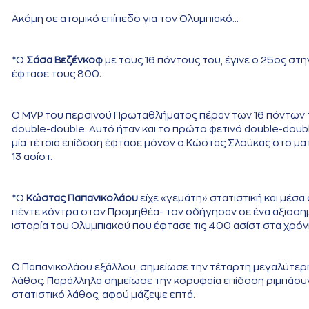
Ακόμη σε ατομικό επίπεδο για τον Ολυμπιακό…
*Ο
Σάσα Βεζένκοφ
με τους 16 πόντους του, έγινε ο 25ος σ
έφτασε τους 800.
Ο MVP του περσινού Πρωταθλήματος πέραν των 16 πόντων το
double-double. Αυτό ήταν και το πρώτο φετινό double-doub
μία τέτοια επίδοση έφτασε μόνον ο Κώστας Σλούκας στο ματς
13 ασίστ.
*Ο
Κώστας Παπανικολάου
είχε «γεμάτη» στατιστική και μέσα
πέντε κόντρα στον Προμηθέα- τον οδήγησαν σε ένα αξιοσημ
ιστορία του Ολυμπιακού που έφτασε τις 400 ασίστ στα χρόν
Ο Παπανικολάου εξάλλου, σημείωσε την τέταρτη μεγαλύτερη
λάθος. Παράλληλα σημείωσε την κορυφαία επίδοση ριμπάουν
στατιστικό λάθος, αφού μάζεψε επτά.