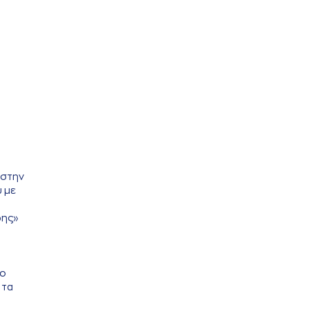
 στην
υ με
ρης»
χο
 τα