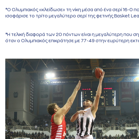
*Ο Ολυμπιακός «κλείδωσε» τη νίκη μέσα από ένα σερί 16-0 π
ισοφάρισε το τρίτο μεγαλύτερο σερί της φετινής Basket Le
*Η τελική διαφορά των 20 πόντων είναι η μεγαλύτερη που σημ
όταν ο Ολυμπιακός επικράτησε με 77-49 στην ευρύτερη εκτό