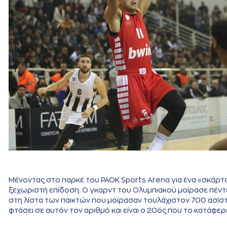
Μένοντας στο παρκέ του PAOK Sports Arena για ένα «σκάρτ
ξεχωριστή επίδοση. Ο γκαρντ του Ολυμπιακού μοίρασε πέντε
στη λίστα των παικτών που μοίρασαν τουλάχιστον 700 ασίστ 
φτάσει σε αυτόν τον αριθμό και είναι ο 20ός που το κατάφ