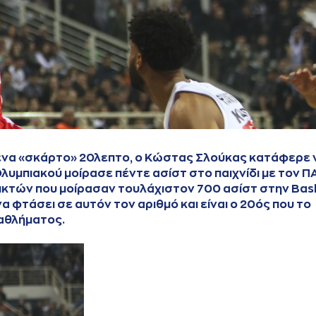
 ένα «σκάρτο» 20λεπτο, ο Κώστας Σλούκας κατάφερε 
Ολυμπιακού μοίρασε πέντε ασίστ στο παιχνίδι με τον 
αικτών που μοίρασαν τουλάχιστον 700 ασίστ στην Bas
α φτάσει σε αυτόν τον αριθμό και είναι ο 20ός που το
αθλήματος.