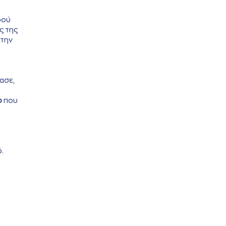
φού
ς της
στην
ασε,
ρ
που
.