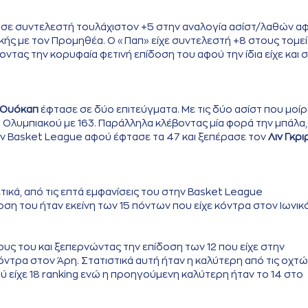
σε συντελεστή τουλάχιστον +5 στην αναλογία ασίστ/λαθών α
ικής με τον Προμηθέα. Ο «Παπ» είχε συντελεστή +8 στους τομεί
ζοντας την κορυφαία φετινή επίδοση του αφού την ίδια είχε και 
 Ουόκαπ
έφτασε σε δύο επιτεύγματα. Με τις δύο ασίστ που μοίρ
Ολυμπιακού με 163. Παράλληλα κλέβοντας μία φορά την μπάλα,
ν Basket League αφού έφτασε τα 47 και ξεπέρασε τον
Λιν Γκρι
ικά, από τις επτά εμφανίσεις του στην Basket League
η του ήταν εκείνη των 15 πόντων που είχε κόντρα στον Ιωνικό
ους του και ξεπερνώντας την επίδοση των 12 που είχε στην
τρα στον Άρη. Στατιστικά αυτή ήταν η καλύτερη από τις οχτώ
 είχε 18 ranking ενώ η προηγούμενη καλύτερη ήταν το 14 στο