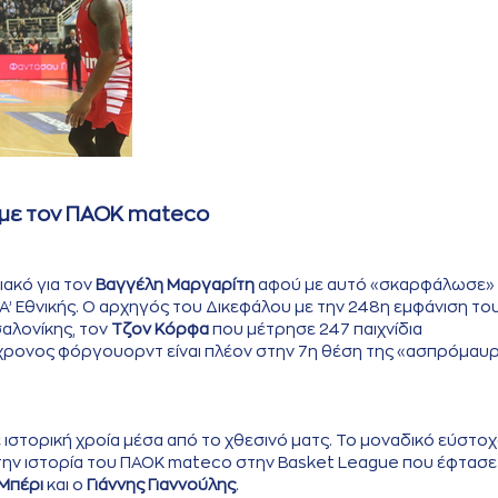
 με τον ΠΑΟΚ mateco
ακό για τον
Βαγγέλη Μαργαρίτη
αφού με αυτό «σκαρφάλωσε»
’ Εθνικής. Ο αρχηγός του Δικεφάλου με την 248η εμφάνιση το
αλονίκης, τον
Τζον Κόρφα
που μέτρησε 247 παιχνίδια
χρονος φόργουορντ είναι πλέον στην 7η θέση της «ασπρόμαυ
ιστορική χροία μέσα από το χθεσινό ματς. Το μοναδικό εύστο
στην ιστορία του ΠΑΟΚ mateco στην Basket League που έφτασε
Μπέρι
και ο
Γιάννης Γιαννούλης
.