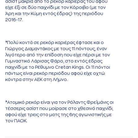
ασίστ μακριά από το ρεκόρ καριέρας του αφού
είχε έξι σε δύο παιχνίδι με τον Κόροιβο (με τον
Άρη και την Κύμη εντός έδρας) της περιόδου
2016-17.
*Πολύ κοντά σε ρεκόρ καριέρας έφτασε και ο
Γιώργος Διαμαντάκος με τους 11 πόντους, έναν
λιγότερο από την επίδοση που είχε πέρσι με τον
Γυμναστικό Λάρισας Φάρο, στο εντός έδρας
παιχνίδι με το Ρέθυμνο Cretan Kings. Οι 11 πόντοι
πάντως είναι ρεκόρ περιόδου αφού είχε οχτώ
κόντρα στην ΑΕΚ στη Λήμνο.
*Ατομικό ρεκόρ είναι για τον Ρόλαντς Φρεϊμάνις οι
τέσσερις ασίστ που μοίρασε στο χθεσινό παιχνίδι,
αφού είχε τρεις στο ματς της 6ης αγωνιστικής με
τον ΠΑΟΚ.