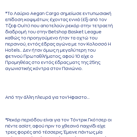
*Το Λαύριο Aegan Cargo σημείωσε εντυπωσιακή
επίδοση κοψιμάτων, έχοντας εννιά (έξι από τον
Τζεφ Ουίτι) που αποτελούν ρεκόρ στην τετραετή
διαδρομή του στην Betshop Basket League
καθώς το προηγούμενο ήταν τα οχτώ του
περσινού, εντός έδρας αγώνα με τον Κολοσσό H
Hotels.. Δεν ήταν όμως η μεγαλύτερη του
φετινού Πρωταθλήματος, αφού 10 είχε ο
Προμηθέας στο εντός έδρας ματς της 25ης
αγωνιστικής κόντρα στον Πανιώνιο.
Από την άλλη πλευρά για τον Ήφαιστο...
*Ρεκόρ περιόδου είναι για τον Τόντρικ Γκότσερ οι
πέντε ασίστ, αφού πριν το χθεσινό παιχνίδι είχε
τρεις φορές από τέσσερις. Έμεινε πάντως μία