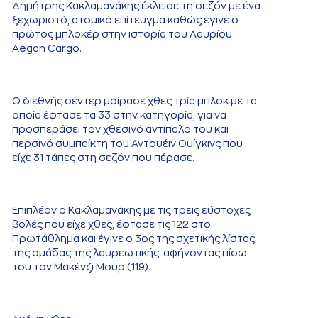
Δημήτρης Κακλαμανάκης έκλεισε τη σεζόν με ένα
ξεχωριστό, ατομικό επίτευγμα καθώς έγινε ο
πρώτος μπλοκέρ στην ιστορία του Λαυρίου
Aegan Cargo.
Ο διεθνής σέντερ μοίρασε χθες τρία μπλοκ με τα
οποία έφτασε τα 33 στην κατηγορία, για να
προσπεράσει τον χθεσινό αντίπαλο του και
περσινό συμπαίκτη του Αντουέιν Ουίγκινς που
είχε 31 τάπες στη σεζόν που πέρασε.
Επιπλέον ο Κακλαμανάκης με τις τρεις εύστοχες
βολές που είχε χθες, έφτασε τις 122 στο
Πρωτάθλημα και έγινε ο 3ος της σχετικής λίστας
της ομάδας της λαυρεωτικής, αφήνοντας πίσω
του τον Μακένζι Μουρ (119).