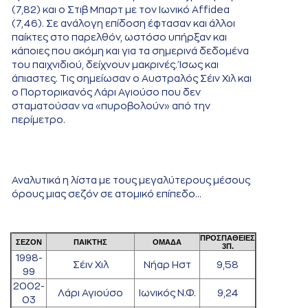
(7,82) και ο Στιβ Μπαρτ με τον Ιωνικό Affidea
(7,46). Σε ανάλογη επίδοση έφτασαν και άλλοι
παίκτες στο παρελθόν, ωστόσο υπήρξαν και
κάποιες που ακόμη και για τα σημερινά δεδομένα
του παιχνιδιού, δείχνουν μακρινές. Ίσως και
άπιαστες. Τις σημείωσαν ο Αυστραλός Σέιν Χιλ και
ο Πορτορικανός Λάρι Αγιούσο που δεν
σταματούσαν να «πυροβολούν» από την
περίμετρο.
Αναλυτικά η λίστα με τους μεγαλύτερους μέσους
όρους μιας σεζόν σε ατομικό επίπεδο...
ΠΡΟΣΠΑΘΕΙΕΣ
ΣΕΖΟΝ
ΠΑΙΚΤΗΣ
ΟΜΑΔΑ
3Π.
1998-
Σέιν Χιλ
Νήαρ Ηστ
9,58
99
2002-
Λάρι Αγιούσο
Ιωνικός Ν.Φ.
9,24
03