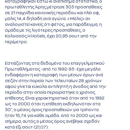
καταγράφηκαν έστω κι ανεπίσημα στατιστικά, ο
πρωταθλητής Άρης μέτρησε 303 προσπάθειες
σε 21 παιχνίδια κανονικής περιόδου και πλέι οφ,
μόλις 14,4 δηλαδή ανά αγώνα. «Μόλις» αν
αναλογιστεί κανείς ότι φέτος, για παράδειγμα, η
ομάδα με τις λιγότερες προσπάθειες, ο
Κολοσσός H Hotels, έχει 20,95 σουτ από την
περίμετρο.
Εστιάζοντας στα δεδομένα του επαγγελματικού
Πρωταθλήματος -από το 1992-93- έχει μεγάλο
ενδιαφέρον η καταγραφή των μέσων όρων ανά
σεζόν στην πορεία των τελευταίων 28 χρόνων
αφού γίνεται εύκολα αντιληπτή η άνοδος από την
περίοδο στην οποία περιορίστηκε ο χρόνος
επίθεσης. Είναι χαρακτηριστικό όταν από το 1992
ως το 2000 όταν η επίθεση εκδηλωνόταν στα
30'', ο μέσος όρος προσπαθειών για τρίποντο
ήταν 15,74 για κάθε ομάδα. Από το 2000 ως και
σήμερα, αυτός ο μέσος όρος ανέβηκε σχεδόν
κατά έξι σουτ (21,07).