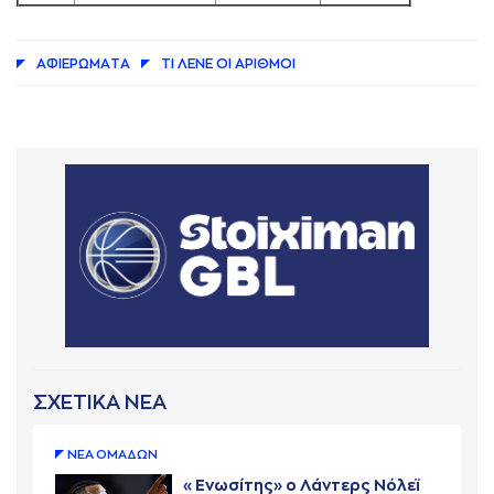
AΦΙΕΡΩΜAΤA
ΤΙ ΛΕΝΕ ΟΙ AΡΙΘΜΟΙ
ΣΧΕΤΙΚΑ ΝΕΑ
ΝΕA ΟΜAΔΩΝ
«Ενωσίτης» ο Λάντερς Νόλεϊ