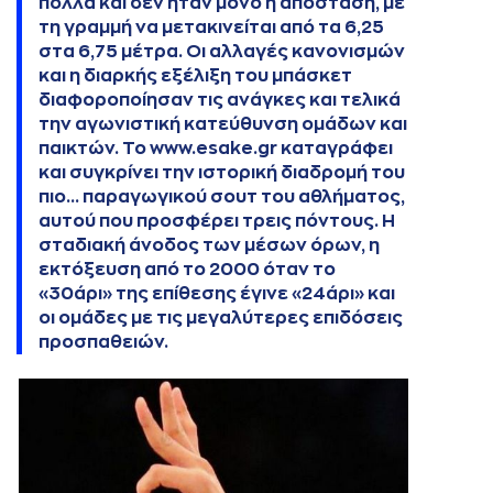
πολλά και δεν ήταν μόνο η απόσταση, με
τη γραμμή να μετακινείται από τα 6,25
στα 6,75 μέτρα. Οι αλλαγές κανονισμών
και η διαρκής εξέλιξη του μπάσκετ
διαφοροποίησαν τις ανάγκες και τελικά
την αγωνιστική κατεύθυνση ομάδων και
παικτών. Το www.esake.gr καταγράφει
και συγκρίνει την ιστορική διαδρομή του
πιο... παραγωγικού σουτ του αθλήματος,
αυτού που προσφέρει τρεις πόντους. Η
σταδιακή άνοδος των μέσων όρων, η
εκτόξευση από το 2000 όταν το
«30άρι» της επίθεσης έγινε «24άρι» και
οι ομάδες με τις μεγαλύτερες επιδόσεις
προσπαθειών.