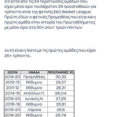
ότι επτά από τις 24 περιπτώσεις ομάδων που
είχαν μέσο όρο τουλάχιστον 25 προσπαθειών για
τρίποντο είναι της φετινής ΕΚΟ Basket League.
Πρώτη όλων ο φετινός Προμηθέας που είναι και η
πρώτη ομάδα στην ιστορία του Πρωταθλήματος
με μέσο όρο στα 30+ σουτ τριών πόντων.
Αυτή είναι η λίστα με τις πρώτες ομάδες που είχαν
25+ τρίποντα...
ΣΕΖΟΝ
ΟΜΑΔΑ
ΠΡΟΣΠΑΘΕΙΕΣ 3Π.
2019-20
Προμηθέας
30,32
2012-13
Ρέθυμνο
29,37
2011-12
Ρέθυμνο
28,31
2014-15
Απόλλων Π.
28,04
2019-20
Ιωνικός Ν.
27,25
2018-19
Ρέθυμνο
26,81
2019-20
Λάρισα
26,8
2019-20
Ρέθυμνο
26,74