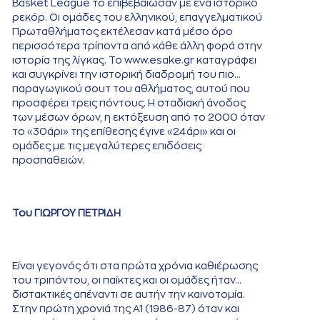
Basket League το επιβεβαίωσαν με ένα ιστορικό
ρεκόρ. Οι ομάδες του ελληνικού, επαγγελματικού
Πρωταθλήματος εκτέλεσαν κατά μέσο όρο
περισσότερα τρίποντα από κάθε άλλη φορά στην
ιστορία της λίγκας. Το www.esake.gr καταγράφει
και συγκρίνει την ιστορική διαδρομή του πιο...
παραγωγικού σουτ του αθλήματος, αυτού που
προσφέρει τρεις πόντους. Η σταδιακή άνοδος
των μέσων όρων, η εκτόξευση από το 2000 όταν
το «30άρι» της επίθεσης έγινε «24άρι» και οι
ομάδες με τις μεγαλύτερες επιδόσεις
προσπαθειών.
Του ΓΙΩΡΓΟΥ ΠΕΤΡΙΔΗ
Είναι γεγονός ότι στα πρώτα χρόνια καθιέρωσης
του τριπόντου, οι παίκτες και οι ομάδες ήταν...
διστακτικές απέναντι σε αυτήν την καινοτομία.
Στην πρώτη χρονιά της Α1 (1986-87) όταν και