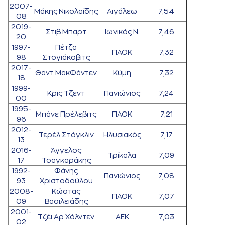
2007-
Μάκης Νικολαίδης
Αιγάλεω
7,54
08
2019-
Στιβ Μπαρτ
Ιωνικός Ν.
7,46
20
1997-
Πέτζα
ΠΑΟΚ
7,32
98
Στογιάκοβιτς
2017-
Θαντ ΜακΦάντεν
Κύμη
7,32
18
1999-
Κρις Τζεντ
Πανιώνιος
7,24
00
1995-
Μπάνε Πρέλεβιτς
ΠΑΟΚ
7,21
96
2012-
Τερέλ Στόγκλιν
Ηλυσιακός
7,17
13
2016-
Άγγελος
Τρίκαλα
7,09
17
Τσαγκαράκης
1992-
Φάνης
Πανιώνιος
7,08
93
Χριστοδούλου
2008-
Κώστας
ΠΑΟΚ
7,07
09
Βασιλειάδης
2001-
Τζέι Αρ Χόλντεν
ΑΕΚ
7,03
02