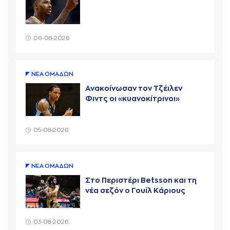
06-08-2026
ΝΕA ΟΜAΔΩΝ
Ανακοίνωσαν τον Τζέιλεν
Φιντς οι «κυανοκίτρινοι»
05-08-2026
ΝΕA ΟΜAΔΩΝ
Στο Περιστέρι Betsson και τη
νέα σεζόν ο Γουίλ Κάριους
03-08-2026