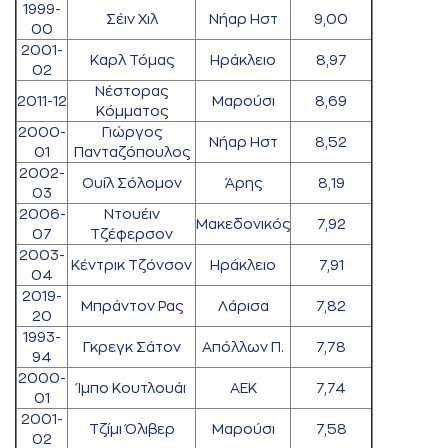
1999-
Σέιν Χιλ
Νήαρ Ηστ
9,00
00
2001-
Καρλ Τόμας
Ηράκλειο
8,97
02
Νέστορας
2011-12
Μαρούσι
8,69
Κόμματος
2000-
Γιώργος
Νήαρ Ηστ
8,52
01
Πανταζόπουλος
2002-
Ουίλ Σόλομον
Άρης
8,19
03
2006-
Ντουέιν
Μακεδονικός
7,92
07
Τζέφερσον
2003-
Κέντρικ Τζόνσον
Ηράκλειο
7,91
04
2019-
Μπράντον Ρας
Λάρισα
7,82
20
1993-
Γκρεγκ Σάτον
Απόλλων Π.
7,78
94
2000-
Ίμπο Κουτλουάι
ΑΕΚ
7,74
01
2001-
Τζίμι Όλιβερ
Μαρούσι
7,58
02