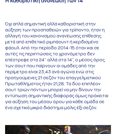
Η καθοριστική ανανέωση των 14''
Όχι απλά σημαντική αλλά καθοριστική στην
αύξηση των προσπαθειών για τρίποντο, ήταν η
αλλαγή του κανονισμού ανανέωσης επίθεσης
μετά από επιθετικό ριμπάουντ ή κερδισμένο
φάουλ. Από την περίοδο 2014-15 όταν και σε
αυτές τις περιπτώσεις το χρονόμετρο δεν
επέστρεφε στα 24'' αλλά στα 14'', o μέσος όρος
των σουτ που παίρνουν οι ομάδες από την
περίμετρο είναι 23,43 ανά αγώνα ενώ στις
προηγούμενες 21 σεζόν του επαγγελματικού
Πρωταθλήματος ήταν 21,28. Τα δύο επιπλέον
σουτ τριών πόντων μπορεί να μην δίνουν την
εντύπωση σημαντικής διαφοράς όμως πρόκειται
για αύξηση του μέσου όρου για κάθε ομάδα σε
ένα σχετικά μικρό διάστημα μόλις έξι σεζόν.