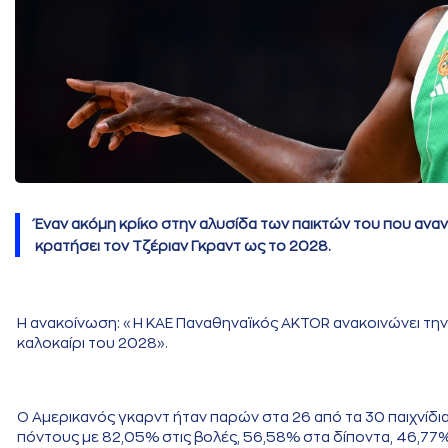
Έναν ακόμη κρίκο στην αλυσίδα των παικτών του που ανα
κρατήσει τον Τζέριαν Γκραντ ως το 2028.
Η ανακοίνωση: «Η ΚΑΕ Παναθηναϊκός AKTOR ανακοινώνει την 
καλοκαίρι του 2028».
Ο Αμερικανός γκαρντ ήταν παρών στα 26 από τα 30 παιχνίδι
πόντους με 82,05% στις βολές, 56,58% στα δίποντα, 46,77% 