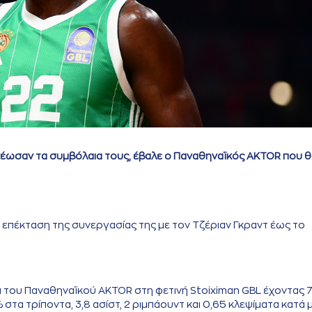
νέωσαν τα συμβόλαια τους, έβαλε ο Παναθηναϊκός AKTOR που 
επέκταση της συνεργασίας της με τον Τζέριαν Γκραντ έως το
α του Παναθηναϊκού AKTOR στη φετινή Stoiximan GBL έχοντας 
στα τρίποντα, 3,8 ασίστ, 2 ριμπάουντ και 0,65 κλεψίματα κατά