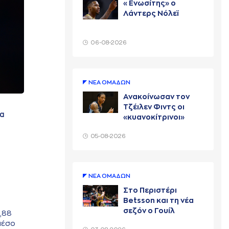
«Ενωσίτης» ο
Λάντερς Νόλεϊ
06-08-2026
ΝΕA ΟΜAΔΩΝ
Ανακοίνωσαν τον
Τζέιλεν Φιντς οι
θα
«κυανοκίτρινοι»
05-08-2026
ΝΕA ΟΜAΔΩΝ
Στο Περιστέρι
Betsson και τη νέα
σεζόν ο Γουίλ
7,88
Κάριους
 μέσο