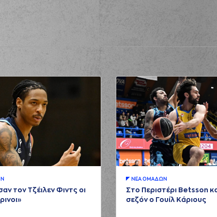
ΩΝ
ΝΕA ΟΜAΔΩΝ
αν τον Τζέιλεν Φιντς οι
Στο Περιστέρι Betsson κα
ρινοι»
σεζόν ο Γουίλ Κάριους