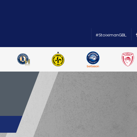
#StoiximanGBL