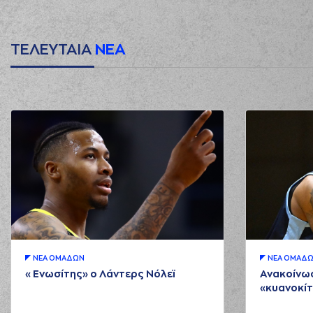
ΤΕΛΕΥΤΑΙΑ
ΝΕΑ
ΝΕA ΟΜAΔΩΝ
ΝΕA ΟΜAΔ
«Ενωσίτης» ο Λάντερς Νόλεϊ
Ανακοίνωσ
«κυανοκίτ