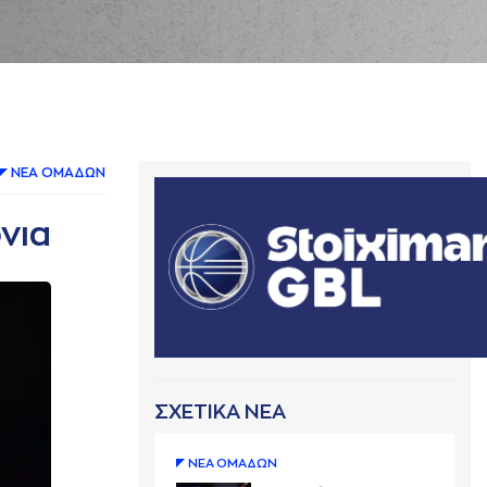
ΝΕA ΟΜAΔΩΝ
νια
ΣΧΕΤΙΚΑ ΝΕΑ
ΝΕA ΟΜAΔΩΝ