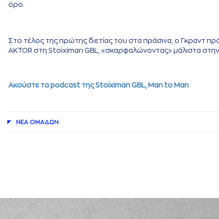
όρο.
Στο τέλος της πρώτης διετίας του στα πράσινα, ο Γκραντ π
AKTOR στη Stoiximan GBL, «σκαρφαλώνοντας» μάλιστα στην 
Aκούστε τα podcast της Stoiximan GBL, Μan to Man
ΝΕA ΟΜAΔΩΝ