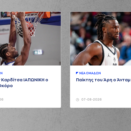
ΩΝ
ΝΕA ΟΜAΔΩΝ
 Καρδίτσα ΙΑΠΩΝΙΚΗ ο
Παίκτης του Άρη ο Άντα
Οκόρο
26
07-08-2026