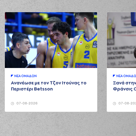
ΝΕA ΟΜAΔΩΝ
ΝΕA ΟΜAΔ
Ανανέωσε με τον Τζον Ιτούνας το
Ξανά στην
Περιστέρι Betsson
Φράνσις 
07-08-2026
07-08-20