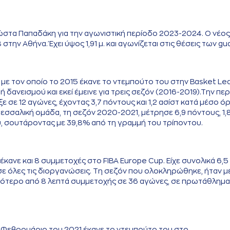
Κώστα Παπαδάκη για την αγωνιστική περίοδο 2023-2024. Ο νέος
την Αθήνα. Έχει ύψος 1,91 μ. και αγωνίζεται στις θέσεις των gu
 με τον οποίο το 2015 έκανε το ντεμπούτο του στην Basket L
δανεισμού και εκεί έμεινε για τρεις σεζόν (2016-2019).Την πε
 σε 12 αγώνες, έχοντας 3,7 πόντους και 1,2 ασίστ κατά μέσο όρ
θεσσαλική ομάδα, τη σεζόν 2020-2021, μέτρησε 6,9 πόντους, 1,
υ, σουτάροντας με 39,8% από τη γραμμή του τρίποντου.
κανε και 8 συμμετοχές στο FIBA Europe Cup. Είχε συνολικά 6,5
ες σε όλες τις διοργανώσεις. Τη σεζόν που ολοκληρώθηκε, ήταν 
 λιγότερο από 8 λεπτά συμμετοχής σε 36 αγώνες, σε πρωτάθλημα
ν Φεβρουάριο του 2021 έκανε το ντεμπούτο του στο