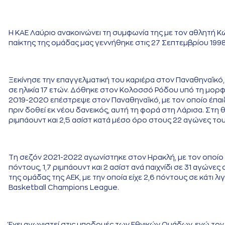
Η ΚΑΕ Λαύριο ανακοινώνει τη συμφωνία της με τον αθλητή 
παίκτης της ομάδας μας γεννήθηκε στις 27 Σεπτεμβρίου 1998 σ
Ξεκίνησε την επαγγελματική του καριέρα στον Παναθηναϊκό,
σε ηλικία 17 ετών. Δόθηκε στον Κολοσσό Ρόδου υπό τη μορφή 
2019-2020 επέστρεψε στον Παναθηναϊκό, με τον οποίο έπαιξε
πριν δοθεί εκ νέου δανεικός, αυτή τη φορά στη Λάρισα. Στη 
ριμπάουντ και 2,5 ασίστ κατά μέσο όρο στους 22 αγώνες το
Τη σεζόν 2021-2022 αγωνίστηκε στον Ηρακλή, με τον οποίο έ
πόντους, 1,7 ριμπάουντ και 2 ασίστ ανά παιχνίδι σε 31 αγών
της ομάδας της ΑΕΚ, με την οποία είχε 2,6 πόντους σε κάτι
Basketball Champions League.
Έχει αγωνιστεί στις υποδομές των Εθνικών Ομάδων, ενώ το