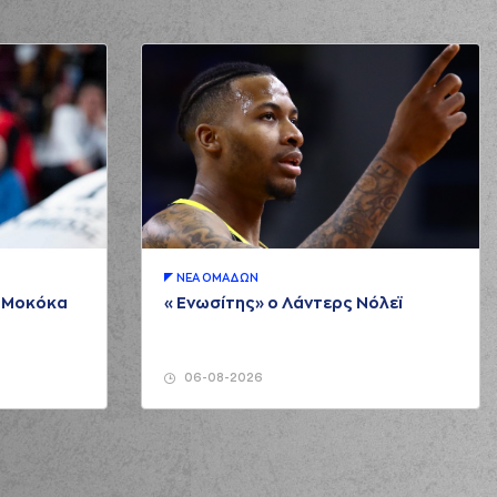
ΝΕA ΟΜAΔΩΝ
μ Μοκόκα
«Ενωσίτης» ο Λάντερς Νόλεϊ
06-08-2026