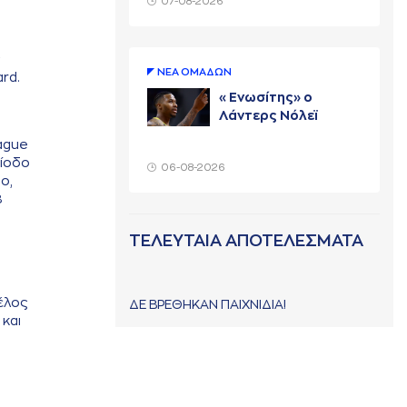
07-08-2026
ΝΕA ΟΜAΔΩΝ
ard.
«Ενωσίτης» ο
Λάντερς Νόλεϊ
eague
ρίοδο
06-08-2026
ο,
8
ΤΕΛΕΥΤΑΙΑ ΑΠΟΤΕΛΕΣΜΑΤΑ
μέλος
ΔΕ ΒΡΕΘΗΚΑΝ ΠΑΙΧΝΙΔΙΑ!
 και