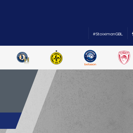
#StoiximanGBL