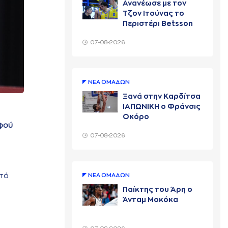
Ανανέωσε με τον
Τζον Ιτούνας το
Περιστέρι Betsson
07-08-2026
ΝΕA ΟΜAΔΩΝ
Ξανά στην Καρδίτσα
ΙΑΠΩΝΙΚΗ ο Φράνσις
Οκόρο
αφού
07-08-2026
υτό
ΝΕA ΟΜAΔΩΝ
Παίκτης του Άρη ο
Άνταμ Μοκόκα