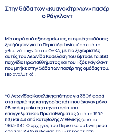
Στην 5άδα των «κυανοκίτρινων» πασέρ
ο Ράγκλαντ
Μία σειρά από αξιοσημείωτες, ατομικές επιδόσεις
ξεπήδησαν για το Περιστέρι bwin
μέσα από το
χθεσινό παιχνίδι στο ΟΑΚΑ,
με πιο ξεχωριστές
αυτές του Λεωνίδα Κασελάκη που έφτασε τα 350
παιχνίδια Πρωταθλήματος και του Τζόε Ράγκλαντ
που μπήκε στην 5άδα των πασέρ της ομάδας του
.
Πιο αναλυτικά…
*
Ο Λεωνίδας Κασελάκης πάτησε για 350ή φορά
στα παρκέ της κατηγορίας, κάτι που έκαναν μόνο
28 ακόμη παίκτες στην ιστορία του
επαγγελματικού Πρωταθλήματος
(από το 1992-
93)
και 44 από καταβολής Α’ Εθνικής
(από το
1963-64). Ο αρχηγός του Περιστερίου bwin μέσα
από την 350ή εμφάνιση του ξεπέρασε στη