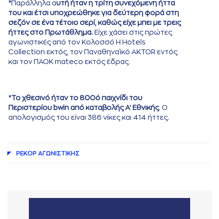
*Παράλληλα α
υτή ήταν η τρίτη συνεχόμενη ήττα
του και έτσι υποχρεώθηκε για δεύτερη φορά στη
σεζόν σε ένα τέτοιο σερί, καθώς είχε μπει με τρεις
ήττες στο Πρωτάθλημα.
Είχε χάσει στις πρώτες
αγωνιστικές από τον Κολοσσό H Hotels
Collection εκτός, τον Παναθηναϊκό AKTOR εντός
και τον ΠΑΟΚ mateco εκτός έδρας.
*
Το χθεσινό ήταν το 800ό παιχνίδι του
Περιστερίου bwin από καταβολής Α’ Εθνικής
. Ο
απολογισμός του είναι 386 νίκες και 414 ήττες.
ΡΕΚΟΡ AΓΩΝΙΣΤΙΚΗΣ