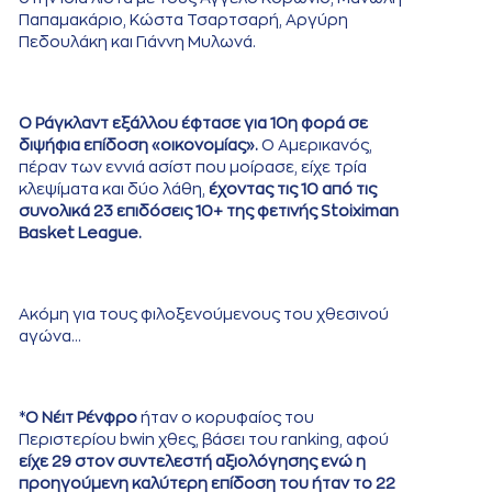
Παπαμακάριο, Κώστα Τσαρτσαρή, Αργύρη
Πεδουλάκη και Γιάννη Μυλωνά.
Ο Ράγκλαντ εξάλλου έφτασε για 10η φορά σε
διψήφια επίδοση «οικονομίας».
Ο Αμερικανός,
πέραν των εννιά ασίστ που μοίρασε, είχε τρία
κλεψίματα και δύο λάθη,
έχοντας τις 10 από τις
συνολικά 23 επιδόσεις 10+ της φετινής Stoiximan
Basket League.
Ακόμη για τους φιλοξενούμενους του χθεσινού
αγώνα…
*
Ο Νέιτ Ρένφρο
ήταν ο κορυφαίος του
Περιστερίου bwin χθες, βάσει του ranking, αφού
είχε 29 στον συντελεστή αξιολόγησης ενώ η
προηγούμενη καλύτερη επίδοση του ήταν το 22