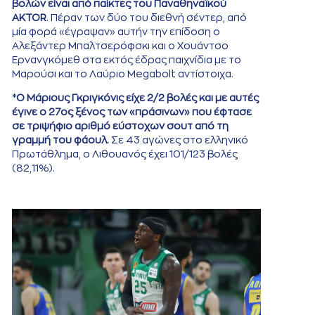
βολών είναι από παίκτες του Παναθηναϊκού
AKTOR
. Πέραν των δύο του διεθνή σέντερ, από
μία φορά «έγραψαν» αυτήν την επίδοση ο
Αλεξάντερ Μπαλτσερόφσκι και ο Χουάντσο
Ερνανγκόμεθ στα εκτός έδρας παιχνίδια με το
Μαρούσι και το Λαύριο Megabolt αντίστοιχα.
*
Ο Μάριους Γκριγκόνις είχε 2/2 βολές και με αυτές
έγινε ο 27ος ξένος των «πράσινων» που έφτασε
σε τριψήφιο αριθμό εύστοχων σουτ από τη
γραμμή του φάουλ.
Σε 43 αγώνες στο ελληνικό
Πρωτάθλημα, ο Λιθουανός έχει 101/123 βολές
(82,11%).