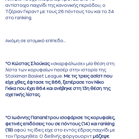
αντίστοιχο παιχνίδι της κανονικής περιόδου, ο
Τζέριαν Γκραντ με τους 26 πόντους του και το 34
στο ranking.
Ακόμη σε ατομικό επίπεδο…
*
Ο Κώστας Σλούκας
«σκαρφάλωσε» μία θέση στη
λίστα των κορυφαίων πασέρ στην ιστορία της
Stoiximan Basket League.
Με τις τρεις ασίστ που
είχε χθες, έφτασε τις 866, ξεπέρασε τον Νίκο
Γκίκα που έχει 864 και ανέβηκε στη 13η θέση της
σχετικής λίστας.
*
Ο Ιωάννης Παπαπέτρου ισοφάρισε τις κορυφαίες,
φετινές επιδόσεις του σε πόντους (14) και ranking
(19)
αφού τις ίδιες είχε στο εντός έδρας παιχνίδι με
τον Προμηθέα. Ο διεθνής φόργουορντ
μάζεψε