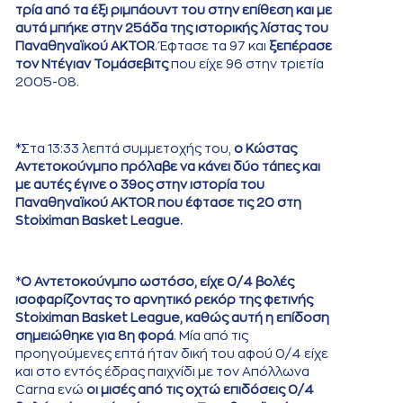
τρία από τα έξι ριμπάουντ του στην επίθεση και με
αυτά μπήκε στην 25άδα της ιστορικής λίστας του
Παναθηναϊκού AKTOR
. Έφτασε τα 97 και
ξεπέρασε
τον Ντέγιαν Τομάσεβιτς
που είχε 96 στην τριετία
2005-08.
*Στα 13:33 λεπτά συμμετοχής του,
ο Κώστας
Αντετοκούνμπο πρόλαβε να κάνει δύο τάπες και
με αυτές έγινε ο 39ος στην ιστορία του
Παναθηναϊκού AKTOR που έφτασε τις 20 στη
Stoiximan Basket League.
*
Ο Αντετοκούνμπο ωστόσο, είχε 0/4 βολές
ισοφαρίζοντας το αρνητικό ρεκόρ της φετινής
Stoiximan Basket League, καθώς αυτή η επίδοση
σημειώθηκε για 8η φορά
. Μία από τις
προηγούμενες επτά ήταν δική του αφού 0/4 είχε
και στο εντός έδρας παιχνίδι με τον Απόλλωνα
Carna ενώ
οι μισές από τις οχτώ επιδόσεις 0/4