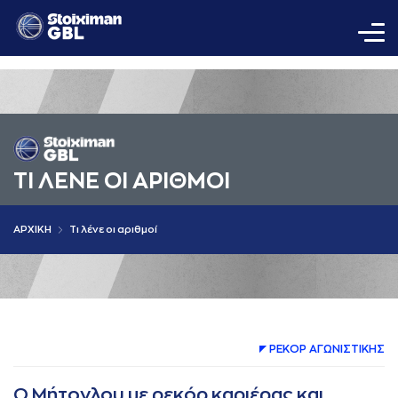
ΤΙ ΛΕΝΕ ΟΙ AΡΙΘΜΟΙ
AΡΧΙΚΗ
Τι λένε οι αριθμοί
ΡΕΚΟΡ AΓΩΝΙΣΤΙΚΗΣ
Ο Μήτογλου με ρεκόρ καριέρας και