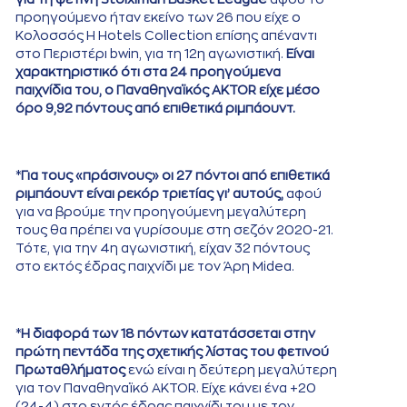
προηγούμενο ήταν εκείνο των 26 που είχε ο
Κολοσσός H Hotels Collection επίσης απέναντι
στο Περιστέρι bwin, για τη 12η αγωνιστική.
Είναι
χαρακτηριστικό ότι στα 24 προηγούμενα
παιχνίδια του, ο Παναθηναϊκός AKTOR είχε μέσο
όρο 9,92 πόντους από επιθετικά ριμπάουντ.
*
Για τους «πράσινους» οι 27 πόντοι από επιθετικά
ριμπάουντ είναι ρεκόρ τριετίας γι’ αυτούς,
αφού
για να βρούμε την προηγούμενη μεγαλύτερη
τους θα πρέπει να γυρίσουμε στη σεζόν 2020-21.
Τότε, για την 4η αγωνιστική, είχαν 32 πόντους
στο εκτός έδρας παιχνίδι με τον Άρη Midea.
*
Η διαφορά των 18 πόντων κατατάσσεται στην
πρώτη πεντάδα της σχετικής λίστας του φετινού
Πρωταθλήματος
ενώ είναι η δεύτερη μεγαλύτερη
για τον Παναθηναϊκό AKTOR. Είχε κάνει ένα +20
(24-4) στο εντός έδρας παιχνίδι του με τον