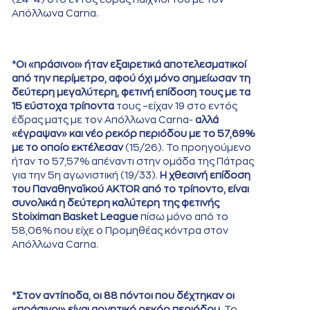
Απόλλωνα Carna.
*
Οι «πράσινοι» ήταν εξαιρετικά αποτελεσματικοί
από την περίμετρο, αφού όχι μόνο σημείωσαν τη
δεύτερη μεγαλύτερη, φετινή επίδοση τους με τα
15 εύστοχα τρίποντα
τους –είχαν 19 στο εντός
έδρας ματς με τον Απόλλωνα Carna-
αλλά
«έγραψαν» και νέο ρεκόρ περιόδου με το 57,69%
με το οποίο εκτέλεσαν
(15/26). Το προηγούμενο
ήταν το 57,57% απέναντι στην ομάδα της Πάτρας
για την 5η αγωνιστική (19/33).
Η χθεσινή επίδοση
του Παναθηναϊκού AKTOR από το τρίποντο, είναι
συνολικά η δεύτερη καλύτερη της φετινής
Stoiximan Basket League
πίσω μόνο από το
58,06% που είχε ο Προμηθέας κόντρα στον
Απόλλωνα Carna.
*
Στον αντίποδα, οι 88 πόντοι που δέχτηκαν οι
«πράσινοι» είναι αρνητικό ρεκόρ περιόδου.
Το