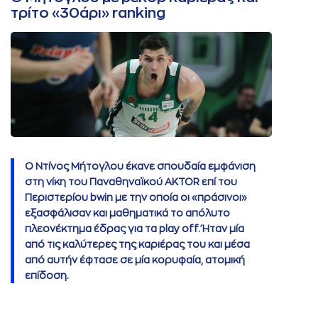
τρίτο «30άρι» ranking
Ο Ντίνος Μήτογλου έκανε σπουδαία εμφάνιση
στη νίκη του Παναθηναϊκού AKTOR επί του
Περιστερίου bwin με την οποία οι «πράσινοι»
εξασφάλισαν και μαθηματικά το απόλυτο
πλεονέκτημα έδρας για τα play off. Ήταν μία
από τις καλύτερες της καριέρας του και μέσα
από αυτήν έφτασε σε μία κορυφαία, ατομική
επίδοση.