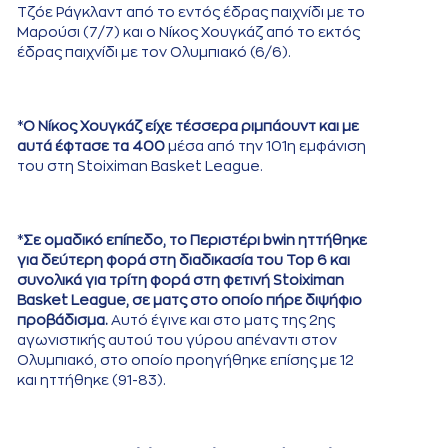
Τζόε Ράγκλαντ από το εντός έδρας παιχνίδι με το
Μαρούσι (7/7) και ο Νίκος Χουγκάζ από το εκτός
έδρας παιχνίδι με τον Ολυμπιακό (6/6).
*
Ο Νίκος Χουγκάζ είχε τέσσερα ριμπάουντ και με
αυτά έφτασε τα 400
μέσα από την 101η εμφάνιση
του στη Stoiximan Basket League.
*
Σε ομαδικό επίπεδο, το Περιστέρι bwin ηττήθηκε
για δεύτερη φορά στη διαδικασία του Top 6 και
συνολικά για τρίτη φορά στη φετινή Stoiximan
Basket League, σε ματς στο οποίο πήρε διψήφιο
προβάδισμα.
Αυτό έγινε και στο ματς της 2ης
αγωνιστικής αυτού του γύρου απέναντι στον
Ολυμπιακό, στο οποίο προηγήθηκε επίσης με 12
και ηττήθηκε (91-83).