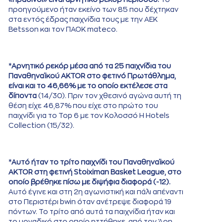
προηγούμενο ήταν εκείνο των 85 που δέχτηκαν
στα εντός έδρας παιχνίδια τους με την ΑΕΚ
Betsson και τον ΠΑΟΚ mateco.
*
Αρνητικό ρεκόρ μέσα από τα 25 παιχνίδια του
Παναθηναϊκού AKTOR στο φετινό Πρωτάθλημα,
είναι και το 46,66% με το οποίο εκτέλεσε στα
δίποντα
(14/30). Πριν τον χθεσινό αγώνα αυτή τη
θέση είχε 46,87% που είχε στο πρώτο του
παιχνίδι για το Top 6 με τον Κολοσσό H Hotels
Collection (15/32).
*
Αυτό ήταν το τρίτο παιχνίδι του Παναθηναϊκού
AKTOR στη φετινή Stoiximan Basket League, στο
οποίο βρέθηκε πίσω με διψήφια διαφορά (-12).
Αυτό έγινε και στη 2η αγωνιστική και πάλι απέναντι
στο Περιστέρι bwin όταν ανέτρεψε διαφορά 19
πόντων. Το τρίτο από αυτά τα παιχνίδια ήταν και
το μοναδικό στο οποίο ηττήθηκε, από τον Άρη