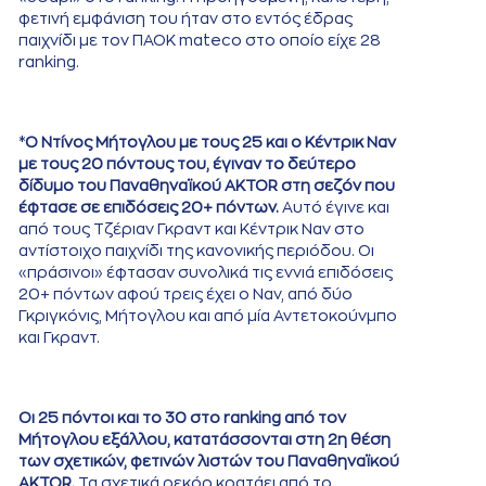
φετινή εμφάνιση του ήταν στο εντός έδρας
παιχνίδι με τον ΠΑΟΚ mateco στο οποίο είχε 28
ranking.
*
Ο Ντίνος Μήτογλου με τους 25 και ο Κέντρικ Ναν
με τους 20 πόντους του, έγιναν το δεύτερο
δίδυμο του Παναθηναϊκού AKTOR στη σεζόν που
έφτασε σε επιδόσεις 20+ πόντων.
Αυτό έγινε και
από τους Τζέριαν Γκραντ και Κέντρικ Ναν στο
αντίστοιχο παιχνίδι της κανονικής περιόδου. Οι
«πράσινοι» έφτασαν συνολικά τις εννιά επιδόσεις
20+ πόντων αφού τρεις έχει ο Ναν, από δύο
Γκριγκόνις, Μήτογλου και από μία Αντετοκούνμπο
και Γκραντ.
Οι 25 πόντοι και το 30 στο ranking από τον
Μήτογλου εξάλλου, κατατάσσονται στη 2η θέση
των σχετικών, φετινών λιστών του Παναθηναϊκού
AKTOR.
Τα σχετικά ρεκόρ κρατάει από το