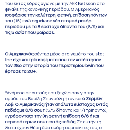
του εκτός έδρας αγώνα με την ΑΕΚ Betsson στο
φινάλε της κανονικής περιόδου. Ο Αμερικανός
ισοφάρισε την καλύτερη, φετινή, επίδοση πόντων
του
(16) ε
νώ σημείωσε νέα ατομικά ρεκόρ
περιόδου με τα 8 εύστοχα δίποντα του
(8/9)
και
τις 5 ασίστ που μοίρασε.
Ο Αμερικανός
σέντερ μέσα στο γεμάτο του stat
line
είχε και τρία κοψίματα που τον κατέστησαν
τον 28ο στην ιστορία του Περιστερίου bwin που
έφτασε τα 20+.
*Ανάμεσα σε αυτούς που ξεχώρισαν για την
ομάδα του Βασίλη Σπανούλη ήταν και
ο Ζερμέιν
Λοβ. Ο Αμερικανός ήταν απόλυτα εύστοχος εντός
πεδιάς με 6/6 σουτ
(5/5 δίποντα και 1/1 τρίποντο),
«
γράφοντας» την 9η φετινή επίδοση 6/6 ή και
περισσότερων σουτ εντός πεδιάς.
Σε αυτήν τη
λίστα έχουν θέση δύο ακόμη συμπαίκτες του, ο