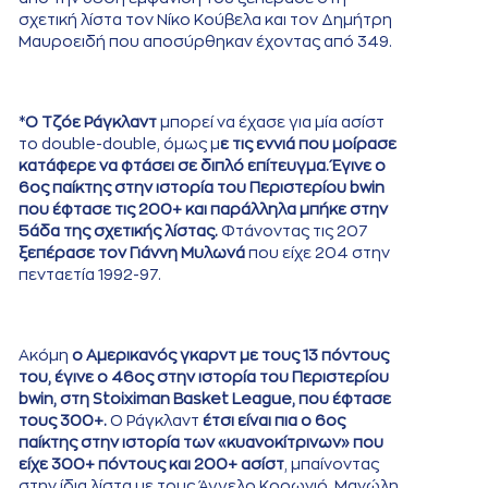
σχετική λίστα τον Νίκο Κούβελα και τον Δημήτρη
Μαυροειδή που αποσύρθηκαν έχοντας από 349.
*
Ο Τζόε Ράγκλαντ
μπορεί να έχασε για μία ασίστ
το double-double, όμως μ
ε τις εννιά που μοίρασε
κατάφερε να φτάσει σε διπλό επίτευγμα. Έγινε ο
6ος παίκτης στην ιστορία του Περιστερίου bwin
που έφτασε τις 200+ και παράλληλα μπήκε στην
5άδα της σχετικής λίστας.
Φτάνοντας τις 207
ξεπέρασε τον Γιάννη Μυλωνά
που είχε 204 στην
πενταετία 1992-97.
Ακόμη
ο Αμερικανός γκαρντ με τους 13 πόντους
του, έγινε ο 46ος στην ιστορία του Περιστερίου
bwin, στη Stoiximan Basket League, που έφτασε
τους 300+.
Ο Ράγκλαντ
έτσι είναι πια ο 6ος
παίκτης στην ιστορία των «κυανοκίτρινων» που
είχε 300+ πόντους και 200+ ασίστ
, μπαίνοντας
στην ίδια λίστα με τους Άγγελο Κορωνιό, Μανώλη