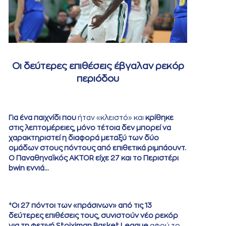
Οι δεύτερες επιθέσεις έβγαλαν ρεκόρ
περιόδου
Για ένα παιχνίδι που
ήταν «κλειστό» και
κρίθηκε
στις λεπτομέρειες, μόνο τέτοια δεν μπορεί να
χαρακτηριστεί η διαφορά μεταξύ των δύο
ομάδων στους πόντους από επιθετικά ριμπάουντ.
Ο Παναθηναϊκός AKTOR είχε 27 και το Περιστέρι
bwin εννιά…
*
Οι 27 πόντοι των «πράσινων» από τις 13
δεύτερες επιθέσεις τους, συνιστούν νέο ρεκόρ
για τη φετινή Stoiximan Basket League
αφού το