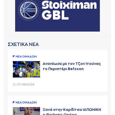
ΣΧΕΤΙΚΑ ΝΕΑ
ΝΕA ΟΜAΔΩΝ
Ανανέωσε με τον Τζον Ιτούνας
το Περιστέρι Betsson
07-08-2026
ΝΕA ΟΜAΔΩΝ
Ξανά στην Καρδίτσα ΙΑΠΩΝΙΚΗ
ο Φράνσις Οκόρο