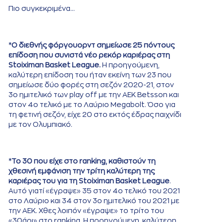
Πιο συγκεκριμένα…
*
Ο διεθνής φόργουορντ σημείωσε 25 πόντους
επίδοση που συνιστά νέο ρεκόρ καριέρας στη
Stoiximan Basket League.
Η προηγούμενη,
καλύτερη επίδοση του ήταν εκείνη των 23 που
σημείωσε δύο φορές στη σεζόν 2020-21, στον
3ο ημιτελικό των play off με την ΑΕΚ Betsson και
στον 4ο τελικό με το Λαύριο Megabolt. Όσο για
τη φετινή σεζόν, είχε 20 στο εκτός έδρας παιχνίδι
με τον Ολυμπιακό.
*
Το 30 που είχε στο ranking, καθιστούν τη
χθεσινή εμφάνιση την τρίτη καλύτερη της
καριέρας του για τη Stoiximan Basket League
.
Αυτό γιατί «έγραψε» 35 στον 4ο τελικό του 2021
στο Λαύριο και 34 στον 3ο ημιτελικό του 2021 με
την ΑΕΚ. Χθες λοιπόν «έγραψε» το τρίτο του
«30άρι» στο ranking. Η προηγούμενη, καλύτερη,