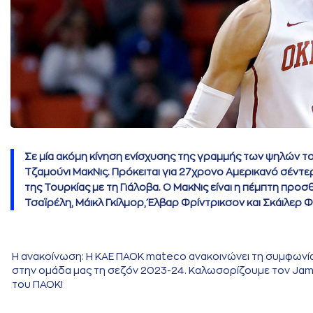
Σε μία ακόμη κίνηση ενίσχυσης της γραμμής των ψηλών 
Τζαμούνι ΜακΝις. Πρόκειται για 27χρονο Αμερικανό σέντ
της Τουρκίας με τη Γιάλοβα. Ο ΜακΝις είναι η πέμπτη προ
Τσαϊρέλη, Μάικλ Γκίλμορ, Έλβαρ Φρίντρικσον και Σκάιλερ Φ
Η ανακοίνωση: Η ΚΑΕ ΠΑΟΚ mateco ανακοινώνει τη συμφωνία
στην ομάδα μας τη σεζόν 2023-24. Καλωσορίζουμε τον Jamu
του ΠΑΟΚ!