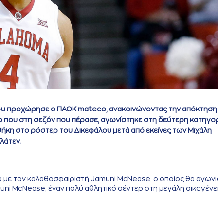
του προχώρησε ο ΠΑΟΚ mateco, ανακοινώνοντας την απόκτηση
ερ που στη σεζόν που πέρασε, αγωνίστηκε στη δεύτερη κατηγο
σθήκη στο ρόστερ του Δικεφάλου μετά από εκείνες των Μιχάλη
λάτεν.
 με τον καλαθοσφαιριστή Jamuni McNease, ο οποίος θα αγωνι
ni McNease, έναν πολύ αθλητικό σέντερ στη μεγάλη οικογένε