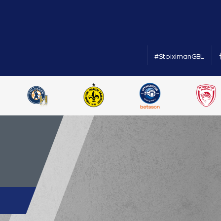
#StoiximanGBL