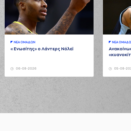
ΝΕA ΟΜAΔΩΝ
ΝΕA ΟΜAΔ
«Ενωσίτης» ο Λάντερς Νόλεϊ
Ανακοίνωσ
«κυανοκίτ
06-08-2026
05-08-20