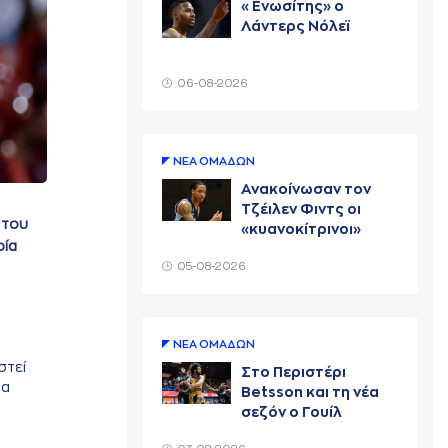
«Ενωσίτης» ο
Λάντερς Νόλεϊ
06-08-2026
ΝΕA ΟΜAΔΩΝ
Ανακοίνωσαν τον
Τζέιλεν Φιντς οι
 του
«κυανοκίτρινοι»
ρία
05-08-2026
ΝΕA ΟΜAΔΩΝ
στεί
Στο Περιστέρι
ια
Betsson και τη νέα
σεζόν ο Γουίλ
Κάριους