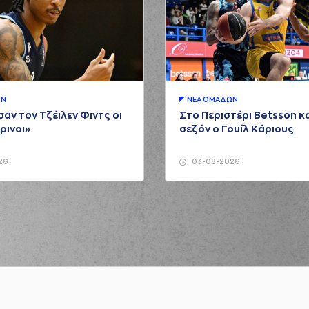
ΩΝ
ΝΕA ΟΜAΔΩΝ
αν τον Τζέιλεν Φιντς οι
Στο Περιστέρι Betsson κα
ρινοι»
σεζόν ο Γουίλ Κάριους
26
03-08-2026