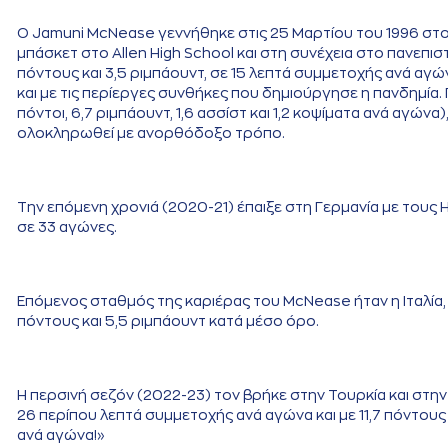
Ο Jamuni McNease γεννήθηκε στις 25 Μαρτίου του 1996 στο A
μπάσκετ στο Allen High School και στη συνέχεια στο πανεπι
πόντους και 3,5 ριμπάουντ, σε 15 λεπτά συμμετοχής ανά αγ
και με τις περίεργες συνθήκες που δημιούργησε η πανδημία. Π
πόντοι, 6,7 ριμπάουντ, 1,6 ασσίστ και 1,2 κοψίματα ανά αγώνα
ολοκληρωθεί με ανορθόδοξο τρόπο.
Την επόμενη χρονιά (2020-21) έπαιξε στη Γερμανία με τους H
σε 33 αγώνες.
Επόμενος σταθμός της καριέρας του McNease ήταν η Ιταλία, 
πόντους και 5,5 ριμπάουντ κατά μέσο όρο.
Η περσινή σεζόν (2022-23) τον βρήκε στην Τουρκία και στην 
26 περίπου λεπτά συμμετοχής ανά αγώνα και με 11,7 πόντους κα
ανά αγώνα!»