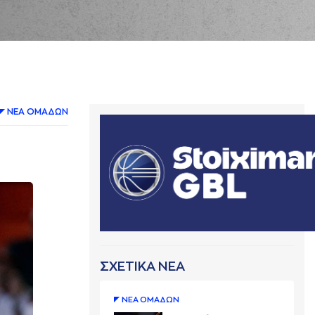
ΝΕA ΟΜAΔΩΝ
ΣΧΕΤΙΚΑ ΝΕΑ
ΝΕA ΟΜAΔΩΝ