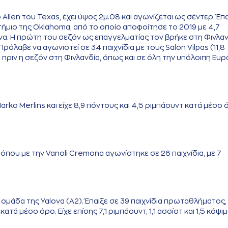
llen του Texas, έχει ύψος 2μ.08 και αγωνίζεται ως σέντερ. Έπα
στήμιο της Oklahoma, από το οποίο αποφοίτησε το 2019 με 4,7
ώνα. Η πρώτη του σεζόν ως επαγγελματίας τον βρήκε στη Φινλα
ρόλαβε να αγωνιστεί σε 34 παιχνίδια με τους Salon Vilpas (11,8
), πριν η σεζόν στη Φινλανδία, όπως και σε όλη την υπόλοιπη Ευ
arko Merlins και είχε 8,9 πόντους και 4,5 ριμπάουντ κατά μέσο
όπου με την Vanoli Cremona αγωνίστηκε σε 26 παιχνίδια, με 7
ομάδα της Yalova (A2). Έπαιξε σε 39 παιχνίδια πρωταθλήματος,
τά μέσο όρο. Είχε επίσης 7,1 ριμπάουντ, 1,1 ασσίστ και 1,5 κόψι