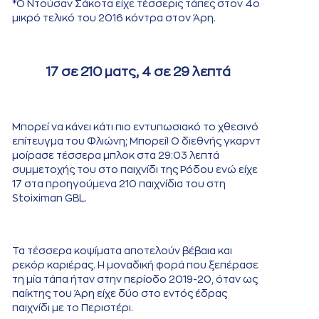
*Ο Ντούσαν Σάκοτα είχε τέσσερις τάπες στον 4ο
μικρό τελικό του 2016 κόντρα στον Άρη.
17 σε 210 ματς, 4 σε 29 λεπτά
Μπορεί να κάνει κάτι πιο εντυπωσιακό το χθεσινό
επίτευγμα του Φλιώνη; Μπορεί! Ο διεθνής γκαρντ
μοίρασε τέσσερα μπλοκ στα 29:03 λεπτά
συμμετοχής του στο παιχνίδι της Ρόδου ενώ είχε
17 στα προηγούμενα 210 παιχνίδια του στη
Stoiximan GBL.
Τα τέσσερα κοψίματα αποτελούν βέβαια και
ρεκόρ καριέρας. Η μοναδική φορά που ξεπέρασε
τη μία τάπα ήταν στην περίοδο 2019-20, όταν ως
παίκτης του Άρη είχε δύο στο εντός έδρας
παιχνίδι με το Περιστέρι.