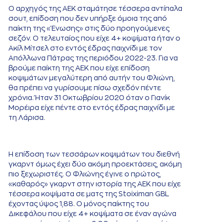
Ο αρχηγός της ΑΕΚ σταμάτησε τέσσερα αντίπαλα
σουτ, επίδοση που δεν υπήρξε όμοια της από
παίκτη της «Ένωσης» στις δύο προηγούμενες
σεζόν. Ο τελευταίος που είχε 4+ κοψίματα ήταν ο
Ακίλ Μίτσελ στο εντός έδρας παιχνίδι με τον
Απόλλωνα Πάτρας της περιόδου 2022-23. Για να
βρούμε παίκτη της ΑΕΚ που είχε επίδοση
κοψιμάτων μεγαλύτερη από αυτήν του Φλιώνη,
θα πρέπει να γυρίσουμε πίσω σχεδόν πέντε
χρόνια. Ήταν 31 Οκτωβρίου 2020 όταν ο Γιανίκ
Μορέιρα είχε πέντε στο εντός έδρας παιχνίδι με
τη Λάρισα.
Η επίδοση των τεσσάρων κοψιμάτων του διεθνή
γκαρντ όμως έχει δύο ακόμη προεκτάσεις, ακόμη
πιο ξεχωριστές. Ο Φλιώνης έγινε ο πρώτος,
«καθαρός» γκαρντ στην ιστορία της ΑΕΚ που είχε
τέσσερα κοψίματα σε ματς της Stoiximan GBL
έχοντας ύψος 1,88. Ο μόνος παίκτης του
Δικεφάλου που είχε 4+ κοψίματα σε έναν αγώνα