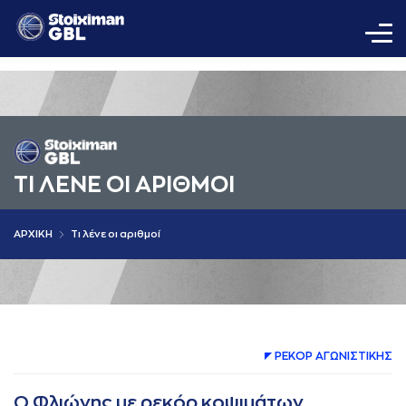
ΤΙ ΛΕΝΕ ΟΙ AΡΙΘΜΟΙ
AΡΧΙΚΗ
Τι λένε οι αριθμοί
ΡΕΚΟΡ AΓΩΝΙΣΤΙΚΗΣ
Ο Φλιώνης με ρεκόρ κοψιμάτων