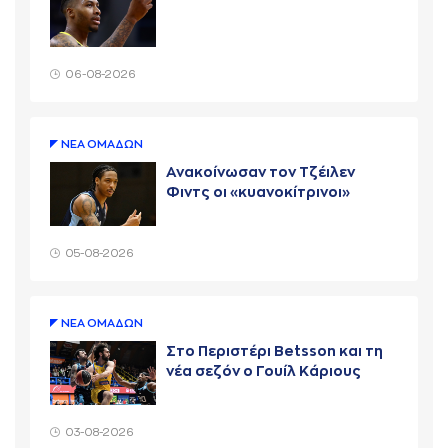
06-08-2026
ΝΕA ΟΜAΔΩΝ
Ανακοίνωσαν τον Τζέιλεν
Φιντς οι «κυανοκίτρινοι»
05-08-2026
ΝΕA ΟΜAΔΩΝ
Στο Περιστέρι Betsson και τη
νέα σεζόν ο Γουίλ Κάριους
03-08-2026