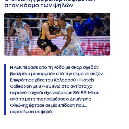
στον κόσμο των ψηλών
Η ΑΕΚ πέρασε από τη Ρόδο με σκορ σχεδόν
βγαλμένο με καρμπόν από την περσινή σεζόν.
Επικράτησε χθες του Κολοσσού H Hotels
Collection με 87-85 ενώ στο αντίστοιχο
περσινό παιχνίδι είχε νικήσει με 86-85! Μέσα
από το ματς της πρεμιέρας ο Δημήτρης
Φλιώνης έφτασε σε μία επίδοση που…
παραπέμπει σε ψηλό.