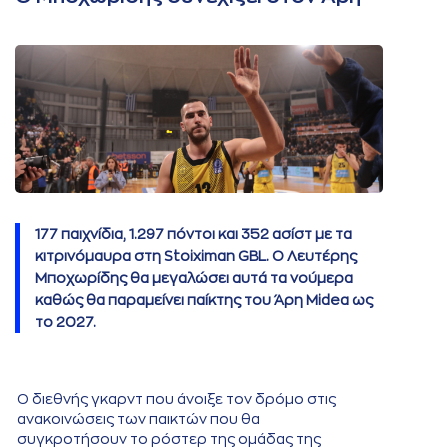
177 παιχνίδια, 1.297 πόντοι και 352 ασίστ με τα
κιτρινόμαυρα στη Stoiximan GBL. Ο Λευτέρης
Μποχωρίδης θα μεγαλώσει αυτά τα νούμερα
καθώς θα παραμείνει παίκτης του Άρη Midea ως
το 2027.
Ο διεθνής γκαρντ που άνοιξε τον δρόμο στις
ανακοινώσεις των παικτών που θα
συγκροτήσουν το ρόστερ της ομάδας της