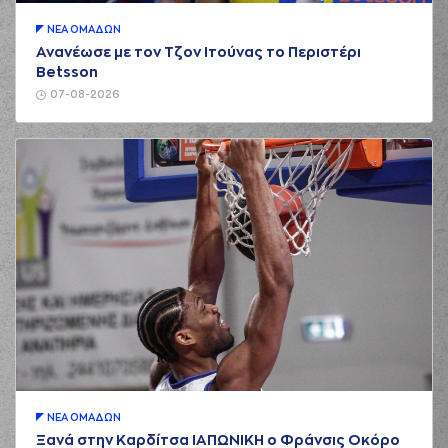
ΝΕA ΟΜAΔΩΝ
Ανανέωσε με τον Τζον Ιτούνας το Περιστέρι
Betsson
07-08-2026
ΝΕA ΟΜAΔΩΝ
Ξανά στην Καρδίτσα ΙΑΠΩΝΙΚΗ ο Φράνσις Οκόρο