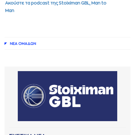
Aκούστε τα podcast της Stoiximan GBL, Μan to
Man
ΝΕA ΟΜAΔΩΝ