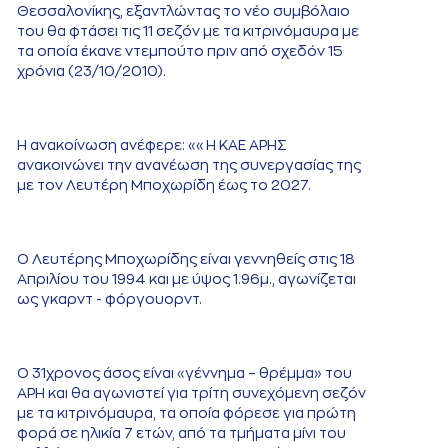
Θεσσαλονίκης, εξαντλώντας το νέο συμβόλαιο
του θα φτάσει τις 11 σεζόν με τα κιτρινόμαυρα με
τα οποία έκανε ντεμπούτο πριν από σχεδόν 15
χρόνια (23/10/2010).
Η ανακοίνωση ανέφερε: ««Η ΚΑΕ ΑΡΗΣ
ανακοινώνει την ανανέωση της συνεργασίας της
με τον Λευτέρη Μποχωρίδη έως το 2027.
Ο Λευτέρης Μποχωρίδης είναι γεννηθείς στις 18
Απριλίου του 1994 και με ύψος 1.96μ., αγωνίζεται
ως γκαρντ - φόργουορντ.
Ο 31χρονος άσος είναι «γέννημα – θρέμμα» του
ΑΡΗ και θα αγωνιστεί για τρίτη συνεχόμενη σεζόν
με τα κιτρινόμαυρα, τα οποία φόρεσε για πρώτη
φορά σε ηλικία 7 ετών, από τα τμήματα μίνι του