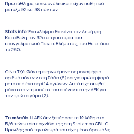
Πρωτάθλημα, οι «κυανόλευκοι» είχαν παθητικό
μεταξύ 92 και 98 πόντων.
Stats info
: Ένα κλέψιμο θα κάνει τον Δημήτρη
Κατσίβελη τον 32ο στην ιστορία του
επαγγελματικού Πρωταθλήματος, που θα φτάσει
τα 250.
Ο Ντι Τζέι Φάντεμπεργκ έμεινε σε μονοψήφιο
αριθμό πόντων στη Ρόδο (6) και για πρώτη φορά
μετά από ένα σερί 14 αγώνων. Αυτό είχε συμβεί
μόνο στο ντεμπούτο του απέναντι στην ΑΕΚ για
τον πρώτο γύρο (2).
Το «κλειδί»:
Η ΑΕΚ δεν ξεπέρασε τα 12 λάθη στα
5/6 τελευταία παιχνίδια της στη Stoiximan GBL. Ο
Ηρακλής από την πλευρά του είχε μέσο όρο μόλις