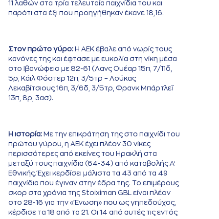
11 λαθών στα τρία τελευταία παιχνίδια του και
παρότι στα έξι που προηγήθηκαν έκανε 18,16.
Στον πρώτο γύρο:
Η ΑΕΚ έβαλε από νωρίς τους
κανόνες της και έφτασε με ευκολία στη νίκη μέσα
στο Ιβανώφειο με 82-61 (Λανς Ουέαρ 15π, 7/11δ,
5ρ, Κάιλ Φόστερ 12π, 3/5τρ – Λούκας
Λεκαβίτσιους 16π, 3/6δ, 3/5τρ, Φρανκ Μπάρτλεϊ
13π, 8ρ, 3ασ).
Η ιστορία:
Με την επικράτηση της στο παιχνίδι του
πρώτου γύρου, η ΑΕΚ έχει πλέον 30 νίκες
περισσότερες από εκείνες του Ηρακλή στα
μεταξύ τους παιχνίδια (64-34) από καταβολής Α’
Εθνικής. Έχει κερδίσει μάλιστα τα 43 από τα 49
παιχνίδια που έγιναν στην έδρα της. Το επιμέρους
σκορ στα χρόνια της Stoiximan GBL είναι πλέον
στο 28-16 για την «Ένωση» που ως γηπεδούχος,
κέρδισε τα 18 από τα 21. Οι 14 από αυτές τις εντός