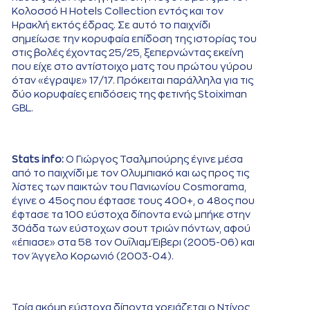
Κολοσσό H Hotels Collection εντός και τον
Ηρακλή εκτός έδρας. Σε αυτό το παιχνίδι
σημείωσε την κορυφαία επίδοση της ιστορίας του
στις βολές έχοντας 25/25, ξεπερνώντας εκείνη
που είχε στο αντίστοιχο ματς του πρώτου γύρου
όταν «έγραψε» 17/17. Πρόκειται παράλληλα για τις
δύο κορυφαίες επιδόσεις της φετινής Stoiximan
GBL.
Stats info:
Ο Γιώργος Τσαλμπούρης έγινε μέσα
από το παιχνίδι με τον Ολυμπιακό και ως προς τις
λίστες των παικτών του Πανιωνίου Cosmorama,
έγινε ο 45ος που έφτασε τους 400+, ο 48ος που
έφτασε τα 100 εύστοχα δίποντα ενώ μπήκε στην
30άδα των εύστοχων σουτ τριών πόντων, αφού
«έπιασε» στα 58 τον Ουΐλιαμ Έιβερι (2005-06) και
τον Άγγελο Κορωνιό (2003-04).
Τρία ακόμη εύστοχα δίποντα χρειάζεται ο Ντίνος