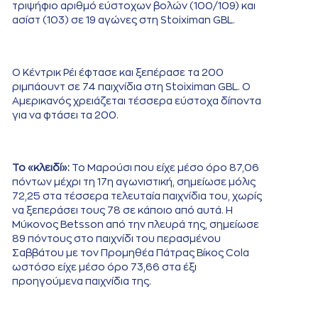
τριψήφιο αριθμό εύστοχων βολών (100/109) και
ασίστ (103) σε 19 αγώνες στη Stoiximan GBL.
Ο Κέντρικ Ρέι έφτασε και ξεπέρασε τα 200
ριμπάουντ σε 74 παιχνίδια στη Stoiximan GBL. Ο
Αμερικανός χρειάζεται τέσσερα εύστοχα δίποντα
για να φτάσει τα 200.
Το «κλειδί»:
Το Μαρούσι που είχε μέσο όρο 87,06
πόντων μέχρι τη 17η αγωνιστική, σημείωσε μόλις
72,25 στα τέσσερα τελευταία παιχνίδια του, χωρίς
να ξεπεράσει τους 78 σε κάποιο από αυτά. Η
Μύκονος Betsson από την πλευρά της, σημείωσε
89 πόντους στο παιχνίδι του περασμένου
Σαββάτου με τον Προμηθέα Πάτρας Βίκος Cola
ωστόσο είχε μέσο όρο 73,66 στα έξι
προηγούμενα παιχνίδια της.