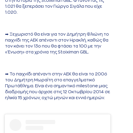
στην ιστορία της Stoiximan GBL. Φτάνοντας τις
1.021 θα ξεπεράσει τον Γιώργο Σιγάλα που είχε
1.020.
➡ Ξεχωριστό θα είναι για τον Δημήτρη Φλιώνη το
παιχνίδι της ΑΕΚ απέναντι στον Ηρακλή, καθώς θα
τον κάνει τον 13ο που θα φτάσει τα 100 με την
«Ένωση» στα χρόνια της Stoiximan GBL.
➡ Το παιχνίδι απέναντι στην ΑΕΚ θα είναι το 200ό
του Δημήτρη Μωραΐτη στο επαγγελματικό
Πρωτάθλημα. Είναι ένα σημαντικό milestone μιας
διαδρομής που άρχισε στις 12 Οκτωβρίου 2014 σε
ηλικία 15 χρόνων, οχτώ μηνών και εννιά ημερών.