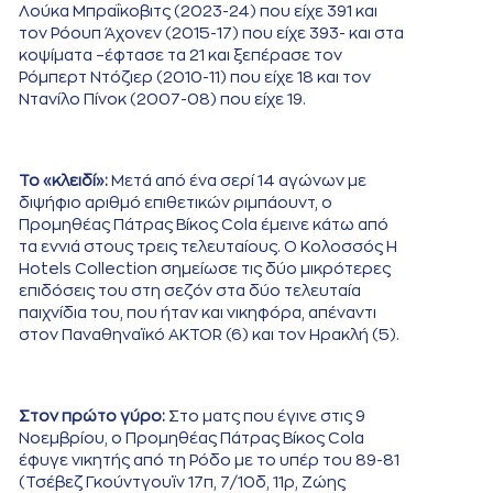
Λούκα Μπραΐκοβιτς (2023-24) που είχε 391 και
τον Ρόουπ Άχονεν (2015-17) που είχε 393- και στα
κοψίματα –έφτασε τα 21 και ξεπέρασε τον
Ρόμπερτ Ντόζιερ (2010-11) που είχε 18 και τον
Ντανίλο Πίνοκ (2007-08) που είχε 19.
Το «κλειδί»:
Μετά από ένα σερί 14 αγώνων με
διψήφιο αριθμό επιθετικών ριμπάουντ, ο
Προμηθέας Πάτρας Βίκος Cola έμεινε κάτω από
τα εννιά στους τρεις τελευταίους. Ο Κολοσσός H
Hotels Collection σημείωσε τις δύο μικρότερες
επιδόσεις του στη σεζόν στα δύο τελευταία
παιχνίδια του, που ήταν και νικηφόρα, απέναντι
στον Παναθηναϊκό AKTOR (6) και τον Ηρακλή (5).
Στον πρώτο γύρο:
Στο ματς που έγινε στις 9
Νοεμβρίου, ο Προμηθέας Πάτρας Βίκος Cola
έφυγε νικητής από τη Ρόδο με το υπέρ του 89-81
(Τσέβεζ Γκούντγουϊν 17π, 7/10δ, 11ρ, Ζώης