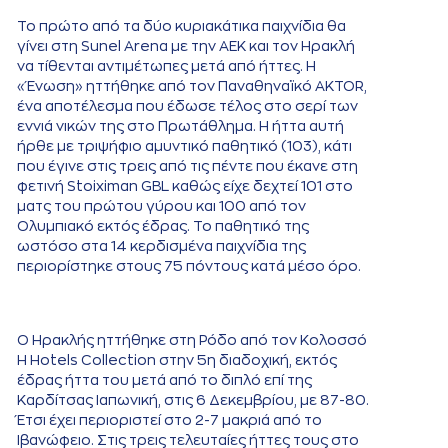
Το πρώτο από τα δύο κυριακάτικα παιχνίδια θα
γίνει στη Sunel Arena με την ΑΕΚ και τον Ηρακλή
να τίθενται αντιμέτωπες μετά από ήττες. Η
«Ένωση» ηττήθηκε από τον Παναθηναϊκό AKTOR,
ένα αποτέλεσμα που έδωσε τέλος στο σερί των
εννιά νικών της στο Πρωτάθλημα. Η ήττα αυτή
ήρθε με τριψήφιο αμυντικό παθητικό (103), κάτι
που έγινε στις τρεις από τις πέντε που έκανε στη
φετινή Stoiximan GBL καθώς είχε δεχτεί 101 στο
ματς του πρώτου γύρου και 100 από τον
Ολυμπιακό εκτός έδρας. Το παθητικό της
ωστόσο στα 14 κερδισμένα παιχνίδια της
περιορίστηκε στους 75 πόντους κατά μέσο όρο.
Ο Ηρακλής ηττήθηκε στη Ρόδο από τον Κολοσσό
H Hotels Collection στην 5η διαδοχική, εκτός
έδρας ήττα του μετά από το διπλό επί της
Καρδίτσας Ιαπωνική, στις 6 Δεκεμβρίου, με 87-80.
Έτσι έχει περιοριστεί στο 2-7 μακριά από το
Ιβανώφειο. Στις τρεις τελευταίες ήττες τους στο