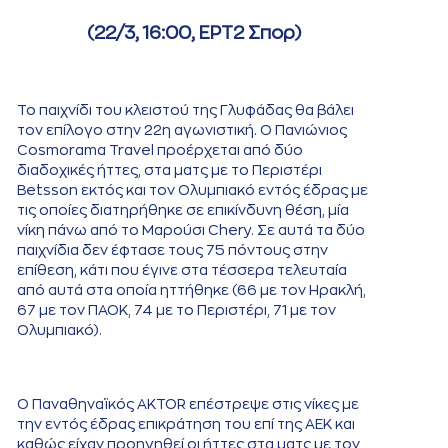
(22/3, 16:00, ΕΡΤ2 Σπορ)
Το παιχνίδι του κλειστού της Γλυφάδας θα βάλει
τον επίλογο στην 22η αγωνιστική. Ο Πανιώνιος
Cosmorama Travel προέρχεται από δύο
διαδοχικές ήττες, στα ματς με το Περιστέρι
Betsson εκτός και τον Ολυμπιακό εντός έδρας με
τις οποίες διατηρήθηκε σε επικίνδυνη θέση, μία
νίκη πάνω από το Μαρούσι Chery. Σε αυτά τα δύο
παιχνίδια δεν έφτασε τους 75 πόντους στην
επίθεση, κάτι που έγινε στα τέσσερα τελευταία
από αυτά στα οποία ηττήθηκε (66 με τον Ηρακλή,
67 με τον ΠΑΟΚ, 74 με το Περιστέρι, 71 με τον
Ολυμπιακό).
Ο Παναθηναϊκός AKTOR επέστρεψε στις νίκες με
την εντός έδρας επικράτηση του επί της ΑΕΚ και
καθώς είχαν προηγηθεί οι ήττες στα ματς με τον