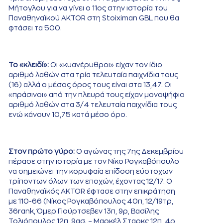
Μήτογλου για να γίνει ο 11ος στην ιστορία του
Παναθηναϊκού AKTOR στη Stoiximan GBL που θα
φτάσει τα 500.
Το «κλειδί»:
Οι «κυανέρυθροι» είχαν τον ίδιο
αριθμό λαθών στα τρία τελευταία παιχνίδια τους
(16) αλλά ο μέσος όρος τους είναι στα 13,47. Οι
«πράσινοι» από την πλευρά τους είχαν μονοψήφιο
αριθμό λαθών στα 3/4 τελευταία παιχνίδια τους
ενώ κάνουν 10,75 κατά μέσο όρο.
Στον πρώτο γύρο:
Ο αγώνας της 7ης Δεκεμβρίου
πέρασε στην ιστορία με τον Νίκο Ρογκαβόπουλο
να σημειώνει την κορυφαία επίδοση εύστοχων
τρίποντων όλων των εποχών, έχοντας 12/17. Ο
Παναθηναϊκός AKTOR έφτασε στην επικράτηση
με 110-66 (Νίκος Ρογκαβόπουλος 40π, 12/19τρ,
36rank, Όμερ Γιούρτσεβεν 13π, 9ρ, Βασίλης
Τολιόπουλος 12π, 9ασ. – Μαρκέλ Σταρκς 12π, 4ρ,