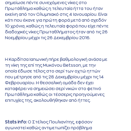
σημείωσε πέντε συνεχόμενες νίκες στο
Πρωτάθλημα καθώς η τελευταία ήττα του ήταν
εκείνη από τον Ολυμπιακό στις 4 Ιανουαρίου. Είναι
κάτι που έκανε για πρώτη φορά μετά από σχεδόν
10 χρόνια, καθώς η τελευταία φορά που είχε πέντε
διαδοχικές νίκες Πρωταθλήματος ήταν από τις 26
Νοεμβρίου μέχρι τις 26 Δεκεμβρίου 2016.
Η Καρδίτσα Ιαπωνική πήρε βαθμολογική ανάσα με
τη νίκη της επί της Μυκόνου Betsson, με την
οποία έδωσε τέλος στο σερί των οχτώ ηττών
που μέτρησε από τις 28 Δεκεμβρίου μέχρι τις 14
Φεβρουαρίου. Η θεσσαλική ομάδα δεν έχει
καταφέρει να σημειώσει σερί νικών στο φετινό
Πρωτάθλημα καθώς οι τέσσερις προηγούμενες
επιτυχίες της, ακολουθήθηκαν από ήττες.
Stats info:
Ο Στέλιος Πουλιανίτης, εφόσον
αγωνιστεί καθώς αντιμετωπίζει πρόβλημα