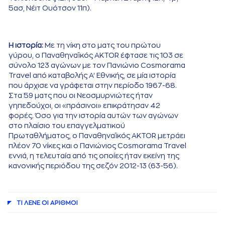
5ασ, Νέιτ Ουότσον 11π).
Η ιστορία:
Με τη νίκη στο ματς του πρώτου
γύρου, ο Παναθηναϊκός AKTOR έφτασε τις 103 σε
σύνολο 123 αγώνων με τον Πανιώνιο Cosmorama
Travel από καταβολής Α’ Εθνικής, σε μία ιστορία
που άρχισε να γράφεται στην περίοδο 1967-68.
Στα 59 ματς που οι Νεοσμυρνιώτες ήταν
γηπεδούχοι, οι «πράσινοι» επικράτησαν 42
φορές. Όσο για την ιστορία αυτών των αγώνων
στο πλαίσιο του επαγγελματικού
Πρωταθλήματος, ο Παναθηναϊκός AKTOR μετράει
πλέον 70 νίκες και ο Πανιώνιος Cosmorama Travel
εννιά, η τελευταία από τις οποίες ήταν εκείνη της
κανονικής περιόδου της σεζόν 2012-13 (63-56).
ΤΙ ΛΕΝΕ ΟΙ AΡΙΘΜΟΙ