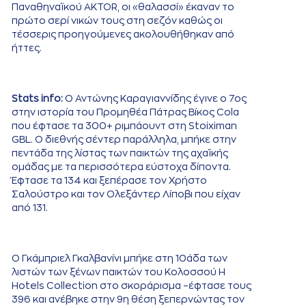
Παναθηναϊκού AKTOR, οι «θαλασσί» έκαναν το
πρώτο σερί νικών τους στη σεζόν καθώς οι
τέσσερις προηγούμενες ακολουθήθηκαν από
ήττες.
Stats info:
Ο Αντώνης Καραγιαννίδης έγινε ο 7ος
στην ιστορία του Προμηθέα Πάτρας Βίκος Cola
που έφτασε τα 300+ ριμπάουντ στη Stoiximan
GBL. Ο διεθνής σέντερ παράλληλα, μπήκε στην
πεντάδα της λίστας των παικτών της αχαϊκής
ομάδας με τα περισσότερα εύστοχα δίποντα.
Έφτασε τα 134 και ξεπέρασε τον Χρήστο
Σαλούστρο και τον Ολεξάντερ Λίποβι που είχαν
από 131.
Ο Γκάμπριελ Γκαλβανίνι μπήκε στη 10άδα των
λιστών των ξένων παικτών του Κολοσσού H
Hotels Collection στο σκοράρισμα –έφτασε τους
396 και ανέβηκε στην 9η θέση ξεπερνώντας τον