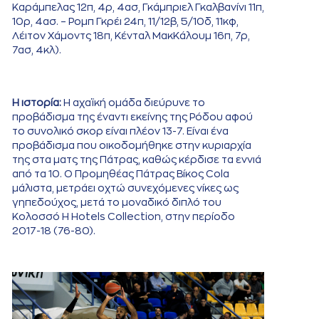
Καράμπελας 12π, 4ρ, 4ασ, Γκάμπριελ Γκαλβανίνι 11π,
10ρ, 4ασ. – Ρομπ Γκρέι 24π, 11/12β, 5/10δ, 11κφ,
Λέιτον Χάμοντς 18π, Κένταλ ΜακΚάλουμ 16π, 7ρ,
7ασ, 4κλ).
Η ιστορία:
Η αχαϊκή ομάδα διεύρυνε το
προβάδισμα της έναντι εκείνης της Ρόδου αφού
το συνολικό σκορ είναι πλέον 13-7. Είναι ένα
προβάδισμα που οικοδομήθηκε στην κυριαρχία
της στα ματς της Πάτρας, καθώς κέρδισε τα εννιά
από τα 10. Ο Προμηθέας Πάτρας Βίκος Cola
μάλιστα, μετράει οχτώ συνεχόμενες νίκες ως
γηπεδούχος, μετά το μοναδικό διπλό του
Κολοσσό H Hotels Collection, στην περίοδο
2017-18 (76-80).