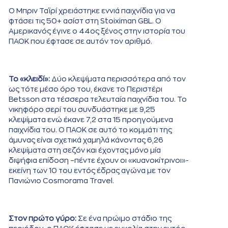
Ο Μπριν Ταϊρί χρειάστηκε εννιά παιχνίδια για να
φτάσει τις 50+ ασίστ στη Stoiximan GBL. Ο
Αμερικανός έγινε ο 44ος ξένος στην ιστορία του
ΠΑΟΚ που έφτασε σε αυτόν τον αριθμό.
Το «κλειδί»:
Δύο κλεψίματα περισσότερα από τον
ως τότε μέσο όρο του, έκανε το Περιστέρι
Betsson στα τέσσερα τελευταία παιχνίδια του. Το
νικηφόρο σερί του συνδυάστηκε με 9,25
κλεψίματα ενώ έκανε 7,2 στα 15 προηγούμενα
παιχνίδια του. Ο ΠΑΟΚ σε αυτό το κομμάτι της
άμυνας είναι σχετικά χαμηλά κάνοντας 6,26
κλεψίματα στη σεζόν και έχοντας μόνο μία
διψήφια επίδοση –πέντε έχουν οι «κυανοκίτρινοι»-
εκείνη των 10 του εντός έδρας αγώνα με τον
Πανιώνιο Cosmorama Travel.
Στον πρώτο γύρο:
Σε ένα πρώιμο στάδιο της