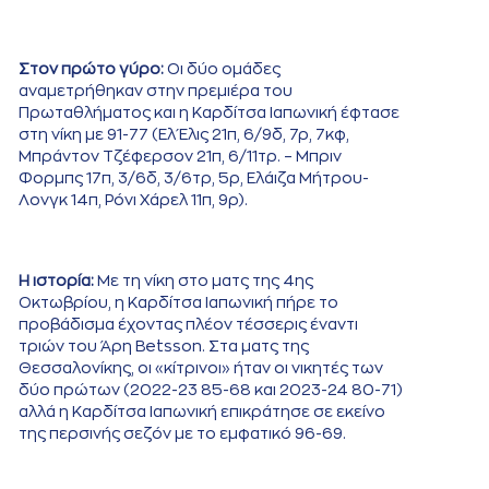
Στον πρώτο γύρο:
Οι δύο ομάδες
αναμετρήθηκαν στην πρεμιέρα του
Πρωταθλήματος και η Καρδίτσα Ιαπωνική έφτασε
στη νίκη με 91-77 (Ελ Έλις 21π, 6/9δ, 7ρ, 7κφ,
Μπράντον Τζέφερσον 21π, 6/11τρ. – Μπριν
Φορμπς 17π, 3/6δ, 3/6τρ, 5ρ, Ελάιζα Μήτρου-
Λονγκ 14π, Ρόνι Χάρελ 11π, 9ρ).
Η ιστορία:
Με τη νίκη στο ματς της 4ης
Οκτωβρίου, η Καρδίτσα Ιαπωνική πήρε το
προβάδισμα έχοντας πλέον τέσσερις έναντι
τριών του Άρη Betsson. Στα ματς της
Θεσσαλονίκης, οι «κίτρινοι» ήταν οι νικητές των
δύο πρώτων (2022-23 85-68 και 2023-24 80-71)
αλλά η Καρδίτσα Ιαπωνική επικράτησε σε εκείνο
της περσινής σεζόν με το εμφατικό 96-69.