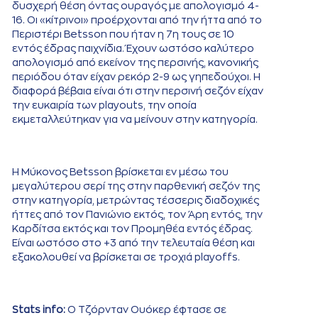
δυσχερή θέση όντας ουραγός με απολογισμό 4-
16. Οι «κίτρινοι» προέρχονται από την ήττα από το
Περιστέρι Betsson που ήταν η 7η τους σε 10
εντός έδρας παιχνίδια. Έχουν ωστόσο καλύτερο
απολογισμό από εκείνον της περσινής, κανονικής
περιόδου όταν είχαν ρεκόρ 2-9 ως γηπεδούχοι. Η
διαφορά βέβαια είναι ότι στην περσινή σεζόν είχαν
την ευκαιρία των playouts, την οποία
εκμεταλλεύτηκαν για να μείνουν στην κατηγορία.
Η Μύκονος Betsson βρίσκεται εν μέσω του
μεγαλύτερου σερί της στην παρθενική σεζόν της
στην κατηγορία, μετρώντας τέσσερις διαδοχικές
ήττες από τον Πανιώνιο εκτός, τον Άρη εντός, την
Καρδίτσα εκτός και τον Προμηθέα εντός έδρας.
Είναι ωστόσο στο +3 από την τελευταία θέση και
εξακολουθεί να βρίσκεται σε τροχιά playoffs.
Stats info:
Ο Τζόρνταν Ουόκερ έφτασε σε