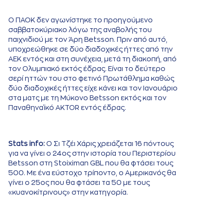
Ο ΠΑΟΚ δεν αγωνίστηκε το προηγούμενο
σαββατοκύριακο λόγω της αναβολής του
παιχνιδιού με τον Άρη Betsson. Πριν από αυτό,
υποχρεώθηκε σε δύο διαδοχικές ήττες από την
ΑΕΚ εντός και στη συνέχεια, μετά τη διακοπή, από
τον Ολυμπιακό εκτός έδρας. Είναι το δεύτερο
σερί ηττών του στο φετινό Πρωτάθλημα καθώς
δύο διαδοχικές ήττες είχε κάνει και τον Ιανουάριο
στα ματς με τη Μύκονο Betsson εκτός και τον
Παναθηναϊκό AKTOR εντός έδρας.
Stats info:
Ο Σι Τζέι Χάρις χρειάζεται 16 πόντους
για να γίνει ο 24ος στην ιστορία του Περιστερίου
Betsson στη Stoiximan GBL που θα φτάσει τους
500. Με ένα εύστοχο τρίποντο, ο Αμερικανός θα
γίνει ο 25ος που θα φτάσει τα 50 με τους
«κυανοκίτρινους» στην κατηγορία.