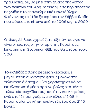
τραυματισμού, θα μπει στην 25άδα της λίστας
των παικτών του Άρη Betsson με τα περισσότερα
παιχνίδια στο επαγγελματικό Πρωτάθλημα.
Φτάνοντας τα 91 θα ξεπεράσει τον Σάββα Ηλιάδη
που φόρεσε τα κίτρινα από το 2006 ως το 2009.
Ο Νίκος Δίπλαρος χρειάζεται έξι πόντους για να
γίνει ο πρώτος στην ιστορία της Καρδίτσας
Ιαπωνική στη Stoiximan GBL που θα φτάσει τους
500.
Το «κλειδί»:
Ο Άρης Betsson κερδίζει με
μεγαλύτερη συχνότητα φάουλ βολών στο
τελευταίο διάστημα. Είναι χαρακτηριστικό ότι
εκτέλεσε κατά μέσο όρο 30 βολές στα πέντε
τελευταία παιχνίδια του, που ήταν και νικηφόρα,
ενώ στα 12 προηγούμενα εκτέλεσε 19,08. Η
Καρδίτσα Ιαπωνική εκτελεί κατά μέσο όρο 21,15
βολές.