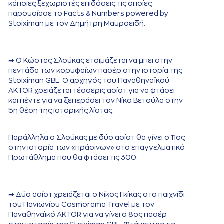
κάποιες ξεχωριστές επιδόσεις τις οποίες
παρουσίασε το Facts & Numbers powered by
Stoiximan με τον Δημήτρη Μαυροειδή.
➡ Ο Κώστας Σλούκας ετοιμάζεται να μπει στην
πεντάδα των κορυφαίων πασέρ στην ιστορία της
Stoiximan GBL. Ο αρχηγός του Παναθηναϊκού
AKTOR χρειάζεται τέσσερις ασίστ για να φτάσει
και πέντε για να ξεπεράσει τον Νίκο Βετούλα στην
5η θέση της ιστορικής λίστας.
Παράλληλα ο Σλούκας με δύο ασίστ θα γίνει ο 11ος
στην ιστορία των «πράσινων» στο επαγγελματικό
Πρωτάθλημα που θα φτάσει τις 300.
➡ Δύο ασίστ χρειάζεται ο Νίκος Γκίκας στο παιχνίδι
του Πανιωνίου Cosmorama Travel με τον
Παναθηναϊκό AKTOR για να γίνει ο 8ος πασέρ