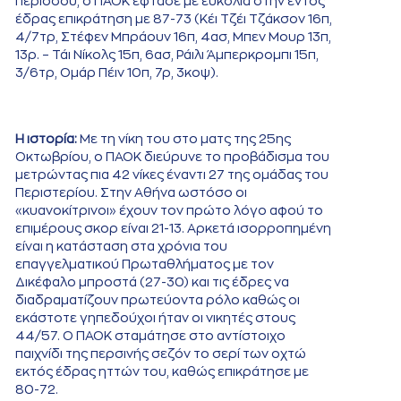
περιόδου, ο ΠΑΟΚ έφτασε με ευκολία στην εντός
έδρας επικράτηση με 87-73 (Κέι Τζέι Τζάκσον 16π,
4/7τρ, Στέφεν Μπράουν 16π, 4ασ, Μπεν Μουρ 13π,
13ρ. – Τάι Νίκολς 15π, 6ασ, Ράιλι Άμπερκρομπι 15π,
3/6τρ, Ομάρ Πέιν 10π, 7ρ, 3κοψ).
Η ιστορία:
Με τη νίκη του στο ματς της 25ης
Οκτωβρίου, ο ΠΑΟΚ διεύρυνε το προβάδισμα του
μετρώντας πια 42 νίκες έναντι 27 της ομάδας του
Περιστερίου. Στην Αθήνα ωστόσο οι
«κυανοκίτρινοι» έχουν τον πρώτο λόγο αφού το
επιμέρους σκορ είναι 21-13. Αρκετά ισορροπημένη
είναι η κατάσταση στα χρόνια του
επαγγελματικού Πρωταθλήματος με τον
Δικέφαλο μπροστά (27-30) και τις έδρες να
διαδραματίζουν πρωτεύοντα ρόλο καθώς οι
εκάστοτε γηπεδούχοι ήταν οι νικητές στους
44/57. Ο ΠΑΟΚ σταμάτησε στο αντίστοιχο
παιχνίδι της περσινής σεζόν το σερί των οχτώ
εκτός έδρας ηττών του, καθώς επικράτησε με
80-72.