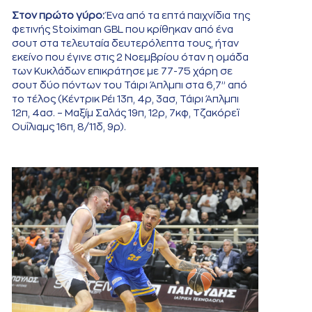
Στον πρώτο γύρο:
Ένα από τα επτά παιχνίδια της
φετινής Stoiximan GBL που κρίθηκαν από ένα
σουτ στα τελευταία δευτερόλεπτα τους, ήταν
εκείνο που έγινε στις 2 Νοεμβρίου όταν η ομάδα
των Κυκλάδων επικράτησε με 77-75 χάρη σε
σουτ δύο πόντων του Τάιρι Άπλμπι στα 6,7’’ από
το τέλος (Κέντρικ Ρέι 13π, 4ρ, 3ασ, Τάιρι Άπλμπι
12π, 4ασ. – Μαξίμ Σαλάς 19π, 12ρ, 7κφ, Τζακόρεϊ
Ουΐλιαμς 16π, 8/11δ, 9ρ).