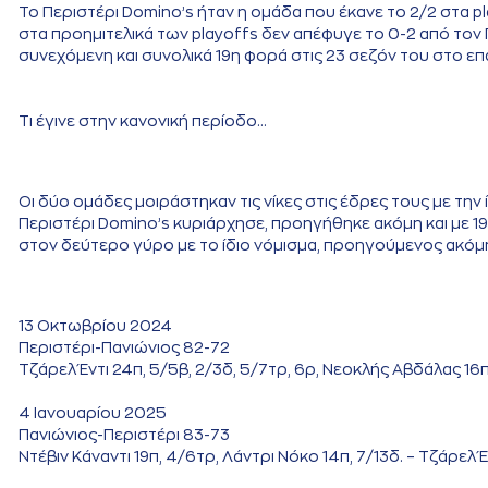
Το Περιστέρι Domino’s ήταν η ομάδα που έκανε το 2/2 στα pl
στα προημιτελικά των playoffs δεν απέφυγε το 0-2 από τον
συνεχόμενη και συνολικά 19η φορά στις 23 σεζόν του στο ε
Τι έγινε στην κανονική περίοδο…
Οι δύο ομάδες μοιράστηκαν τις νίκες στις έδρες τους με τη
Περιστέρι Domino’s κυριάρχησε, προηγήθηκε ακόμη και με 19
στον δεύτερο γύρο με το ίδιο νόμισμα, προηγούμενος ακόμη κ
13 Οκτωβρίου 2024
Περιστέρι-Πανιώνιος 82-72
Τζάρελ Έντι 24π, 5/5β, 2/3δ, 5/7τρ, 6ρ, Νεοκλής Αβδάλας 16π, 
4 Ιανουαρίου 2025
Πανιώνιος-Περιστέρι 83-73
Ντέβιν Κάναντι 19π, 4/6τρ, Λάντρι Νόκο 14π, 7/13δ. – Τζάρελ 