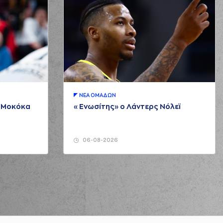
ΝΕA ΟΜAΔΩΝ
μ Μοκόκα
«Ενωσίτης» ο Λάντερς Νόλεϊ
06-08-2026