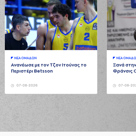
ΝΕA ΟΜAΔΩΝ
ΝΕA ΟΜAΔ
Ανανέωσε με τον Τζον Ιτούνας το
Ξανά στην
Περιστέρι Betsson
Φράνσις 
07-08-2026
07-08-20