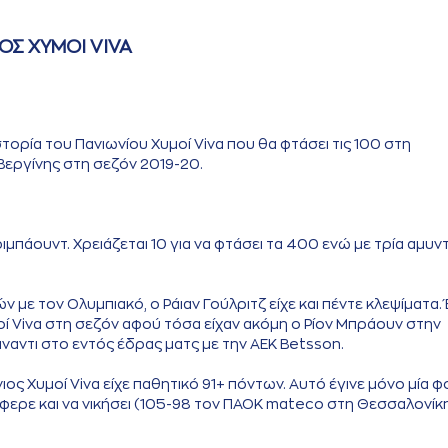
ΟΣ ΧΥΜΟΙ VIVA
 ιστορία του Πανιωνίου Χυμοί Viva που θα φτάσει τις 100 στη
Βεργίνης στη σεζόν 2019-20.
ριμπάουντ. Χρειάζεται 10 για να φτάσει τα 400 ενώ με τρία αμυν
 με τον Ολυμπιακό, ο Ράιαν Γούλριτζ είχε και πέντε κλεψίματα. 
ί Viva στη σεζόν αφού τόσα είχαν ακόμη ο Ρίον Μπράουν στην
άναντι στο εντός έδρας ματς με την ΑΕΚ Betsson.
νιος Χυμοί Viva είχε παθητικό 91+ πόντων. Αυτό έγινε μόνο μία 
τάφερε και να νικήσει (105-98 τον ΠΑΟΚ mateco στη Θεσσαλονίκη