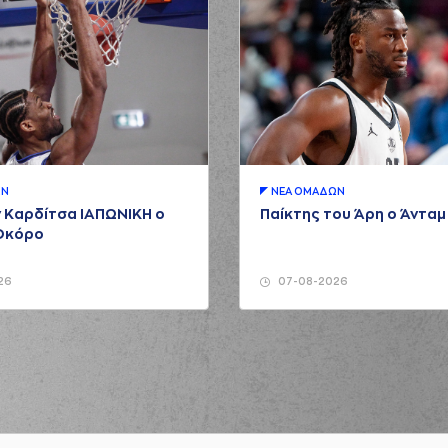
ΩΝ
ΝΕA ΟΜAΔΩΝ
 Καρδίτσα ΙΑΠΩΝΙΚΗ ο
Παίκτης του Άρη ο Άντα
Οκόρο
26
07-08-2026