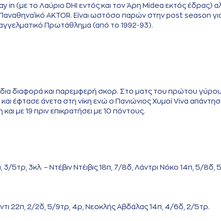
ay in (με το Λαύριο DHI εντός και τον Άρη Midea εκτός έδρας) α
 Παναθηναϊκό AKTOR. Είναι ωστόσο παρών στην post season γι
παγγελματικό Πρωτάθλημα (από το 1992-93).
ν ίδια διαφορά και παρεμφερή σκορ. Στο ματς του πρώτου γύρο
 και έφτασε άνετα στη νίκη ενώ ο Πανιώνιος Χυμοί Viva απάντησ
αι με 19 πριν επικρατήσει με 10 πόντους.
3/5τρ, 3κλ. – Ντέβιν Ντέιβις 18π, 7/8δ, Λάντρι Νόκο 14π, 5/8δ, 5
Έντι 22π, 2/2δ, 5/9τρ, 4ρ, Νεοκλής Αβδάλας 14π, 4/6δ, 2/5τρ.