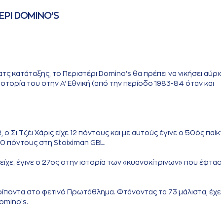
ΕΡΙ DOMINO’S
ατς κατάταξης, το Περιστέρι Domino’s θα πρέπει να νικήσει αύρι
στορία του στην Α’ Εθνική (από την περίοδο 1983-84 όταν και
 Σι Τζέι Χάρις είχε 12 πόντους και με αυτούς έγινε ο 50ός παί
0 πόντους στη Stoiximan GBL.
υ είχε, έγινε ο 27ος στην ιστορία των «κυανοκίτρινων» που έφτα
τρίποντα στο φετινό Πρωτάθλημα. Φτάνοντας τα 73 μάλιστα, έχε
omino’s.