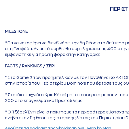
ΠΕΡΙΣΤ
MILESTONE
* Για να καταφέρει να διεκδικήσει την 6η θέση στο δεύτερο μ
στη Γλυφάδα. Αν αυτό συμβεί θα συμπληρώσει τις 400 στην ι
εμφανίστηκε για πρώτη φορά στην κατηγορία).
FACTS / RANKINGS / ΣΕΡΙ
* Στο Game 2 των προημιτελικών με τον Παναθηναϊκό AKTOR, ο
στην ιστορία του Περιστερίου Domino’s που έφτασε τους 30
* Στο ίδιο παιχνίδι ο Κρις Κόφεϊ με τα τέσσερα ριμπάουντ πο
200 στο επαγγελματικό Πρωτάθλημα.
* Ο Τζάρελ Έντι είναι ο παίκτης με τα περισσότερα εύστοχα 
ανέβει στην 11η θέση της ιστορικής λίστας του Περιστερίου D
Aκούστε τα podcast της Stoiximan GBL, Μan to Man