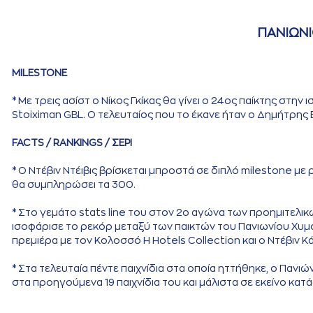
ΠΑΝΙΩΝΙ
MILESTONE
* Με τρεις ασίστ ο Νίκος Γκίκας θα γίνει ο 24ος παίκτης στην
Stoiximan GBL. Ο τελευταίος που το έκανε ήταν ο Δημήτρης 
FACTS / RANKINGS / ΣΕΡΙ
* Ο Ντέβιν Ντέιβις βρίσκεται μπροστά σε διπλό milestone με 
θα συμπληρώσει τα 300.
* Στο γεμάτο stats line του στον 2ο αγώνα των προημιτελικών
ισοφάρισε το ρεκόρ μεταξύ των παικτών του Πανιωνίου Χυμο
πρεμιέρα με τον Κολοσσό H Hotels Collection και ο Ντέβιν Κ
* Στα τελευταία πέντε παιχνίδια στα οποία ηττήθηκε, ο Πανιώ
στα προηγούμενα 19 παιχνίδια του και μάλιστα σε εκείνο κα