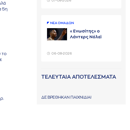
07-08-2026
λλά
α 5η
ΝΕA ΟΜAΔΩΝ
«Ενωσίτης» ο
Λάντερς Νόλεϊ
υ το
06-08-2026
ε
ΤΕΛΕΥΤΑΙΑ ΑΠΟΤΕΛΕΣΜΑΤΑ
ΔΕ ΒΡΕΘΗΚΑΝ ΠΑΙΧΝΙΔΙΑ!
ρ.