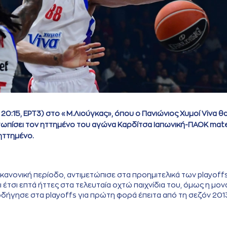
, 20:15, ΕΡΤ3) στο «Μ.Λιούγκας», όπου ο Πανιώνιος Χυμοί Viva θ
μετωπίσει τον ηττημένο του αγώνα Καρδίτσα Ιαπωνική-ΠΑΟΚ ma
 ηττημένο.
 κανονική περίοδο, αντιμετώπισε στα προημιτελικά των playoff
 έτσι επτά ήττες στα τελευταία οχτώ παιχνίδια του, όμως η μον
ν οδήγησε στα playoffs για πρώτη φορά έπειτα από τη σεζόν 201