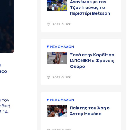
Ανανέωσε με τον
Τζον Ιτούνας το
Περιστέρι Betsson
07-08-2026
ΝΕA ΟΜAΔΩΝ
Ξανά στην Καρδίτσα
ΙΑΠΩΝΙΚΗ ο Φράνσις
α
Οκόρο
teco
07-08-2026
s τον
ΝΕA ΟΜAΔΩΝ
αδική
Παίκτης του Άρη ο
3-14.
Άνταμ Μοκόκα