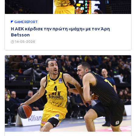
GAME REPORT
Η ΑΕΚ κέρδισε την πρώτη «μάχη» με τον Άρη
Betsson
14-05-2026