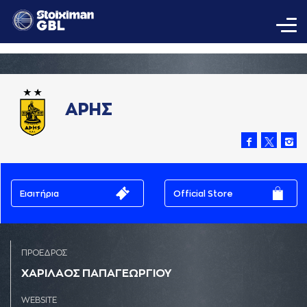
ΑΡΗΣ
Εισιτήρια
Official Store
ΠΡΟΕΔΡΟΣ
ΧAΡΙΛAΟΣ ΠAΠAΓΕΩΡΓΙΟΥ
WEBSITE