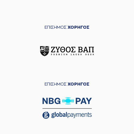
ΕΠΙΣΗΜΟΣ
ΧΟΡΗΓΟΣ
ΕΠΙΣΗΜΟΣ
ΧΟΡΗΓΟΣ