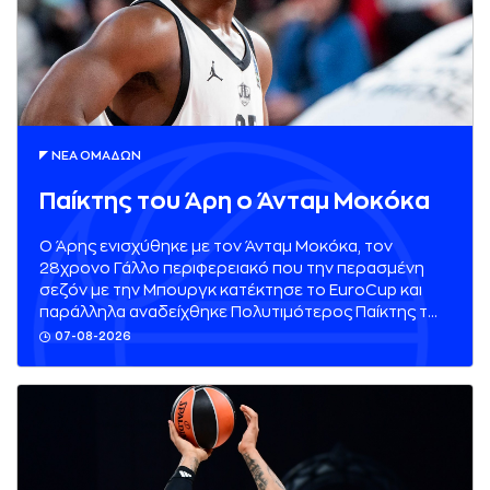
ΝΕA ΟΜAΔΩΝ
Παίκτης του Άρη ο Άνταμ Μοκόκα
Ο Άρης ενισχύθηκε με τον Άνταμ Μοκόκα, τον
28χρονο Γάλλο περιφερειακό που την περασμένη
σεζόν με την Μπουργκ κατέκτησε το EuroCup και
παράλληλα αναδείχθηκε Πολυτιμότερος Παίκτης των
τελικών της διοργάνωσης.
07-08-2026