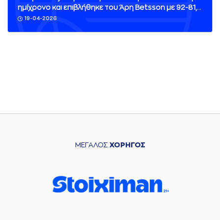
ημίχρονο και επιβλήθηκε του Άρη Betsson με 92-81,
υπερασπιζόμενος το αήττητο του στη Stoiximan
19-04-2026
GBL.
ΜΕΓΑΛΟΣ
ΧΟΡΗΓΟΣ