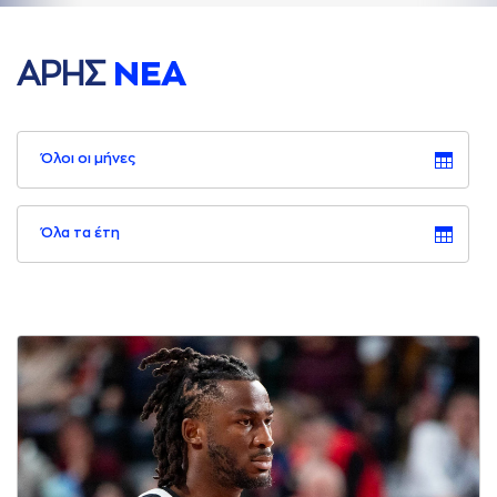
AΡΗΣ
ΝΕA
Όλοι οι μήνες
Όλα τα έτη