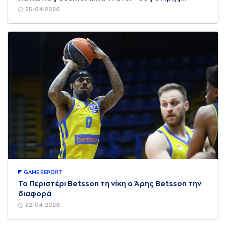
Betsson
25-04-2026
GAME REPORT
Το Περιστέρι Betsson τη νίκη ο Άρης Betsson την
διαφορά
22-04-2026