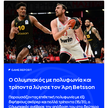
GAME REPORT
Ο Ολυμπιακός με πολυφωνία και
τρίποντα λύγισε τον Άρη Betsson
Παρουσιάζοντας επιθετική πολυφωνία με έξι
διψήφιους σκόρερ και πολλά τρίποντα (15/31), ο
Ολυμπιακός ανέβασε την απόδοση του στο δεύτερο