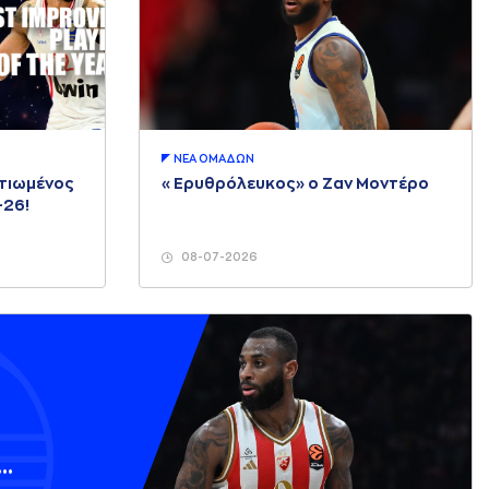
ΝΕA ΟΜAΔΩΝ
λτιωμένος
«Ερυθρόλευκος» ο Ζαν Μοντέρο
-26!
08-07-2026