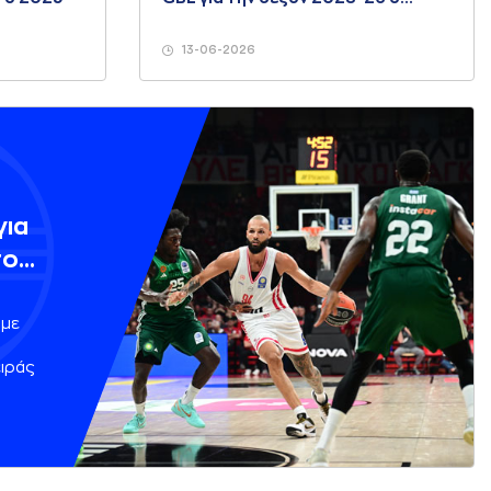
Ολυμπιακός
13-06-2026
για
τον
 με
ιράς