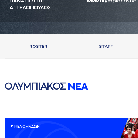
ΠAΝAΓΙΩΤΗΣ
www.olympiacosbc.
AΓΓΕΛΟΠΟΥΛΟΣ
ROSTER
STAFF
ΟΛΥΜΠΙAΚΟΣ
ΝΕA
ΝΕA ΟΜAΔΩΝ