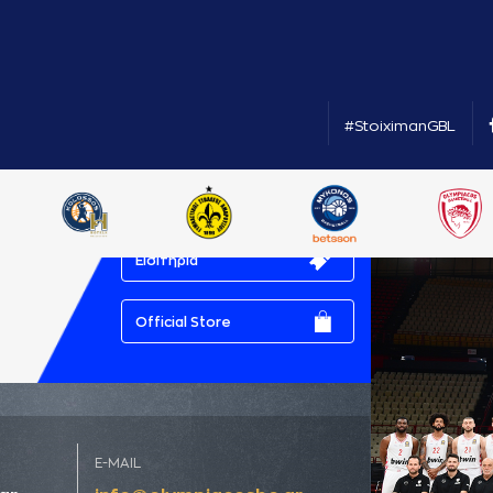
#StoiximanGBL
Εισιτήρια
Official Store
E-MAIL