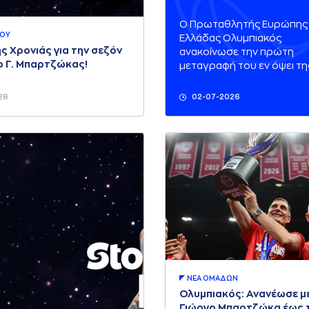
μεταγραφή για τ
Ο Πρωταθλητής Ευρώπης 
Ολυμπιακό
ΠΟΥ
Ελλάδας Ολυμπιακός
ς Χρονιάς για την σεζόν
ανακοίνωσε την πρώτη
ο Γ. Μπαρτζώκας!
μεταγραφή του εν όψει τη
νέας σεζόν. Ο Τερέλ Μίλερ
ΜακΙντάιρ είναι πρώτη κίν
26
02-07-2026
ενίσχυσης των
«ερυθρόλευκων».
ΝΕA ΟΜAΔΩΝ
Ολυμπιακός: Ανανέωσε μ
Γιώργο Μπαρτζώκα έως 