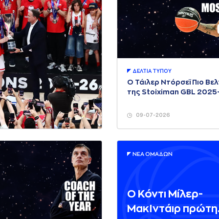
ΔΕΛΤΙA ΤΥΠΟΥ
Ο Τάιλερ Ντόρσεϊ Πιο Βε
της Stoiximan GBL 2025
09-07-2026
ΝΕA ΟΜAΔΩΝ
Ο Κόντι Μίλερ-
ΜακΙντάιρ πρώτη