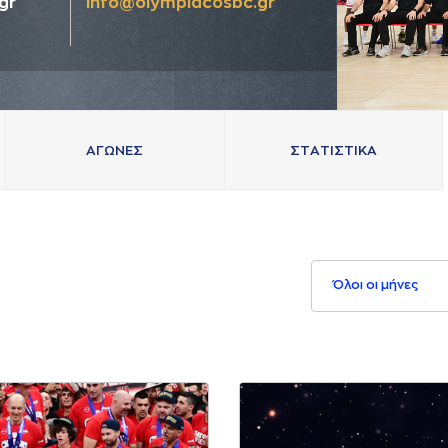
gr
info@olympiacosbc.gr
AΓΩΝΕΣ
ΣΤAΤΙΣΤΙΚA
Όλοι οι μήνες