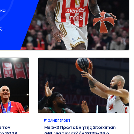
ον
και
ς
 –
ηση
GAME REPORT
ε τον
Με 3-2 Πρωταθλητής Stoiximan
το 2029
GBL για την σεζόν 2025-26 ο