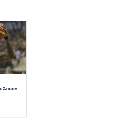
ε Άπσον