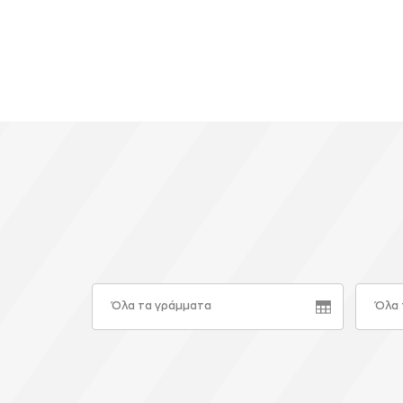
Καμπερίδη, Βασίλη Χρηστίδη,
Τζόρνταν Μπαρνέτ και Πέιτον
Γουίλις.
Όλα τα γράμματα
Όλα 