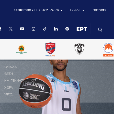
Stoiximan GBL 2025-2026
ΕΣΑΚΕ
Partners
ΟΜΑΔΑ
ΘΕΣΗ
SG
ΗΜ. ΓΕΝΝΗΣΗΣ
07-12-1988
ΧΩΡΑ
ΗΠΑ
ΥΨΟΣ
1,91 μ.