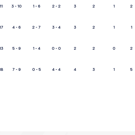
11
3 - 10
1 - 6
2 - 2
3
2
1
2
17
4 - 6
2 - 7
3 - 4
3
2
1
1
13
5 - 9
1 - 4
0 - 0
2
2
0
2
18
7 - 9
0 - 5
4 - 4
4
3
1
5