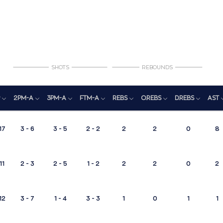
SHOTS
REBOUNDS
2PM-A
3PM-A
FTM-A
REBS
O.REBS
D.REBS
AST
17
3 - 6
3 - 5
2 - 2
2
2
0
8
11
2 - 3
2 - 5
1 - 2
2
2
0
2
12
3 - 7
1 - 4
3 - 3
1
0
1
1