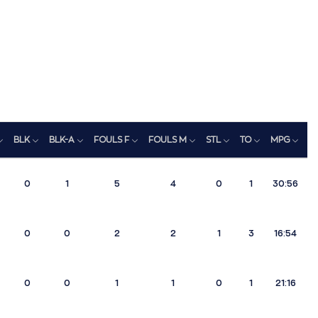
BLK
BLK-A
FOULS F
FOULS M
STL
TO
MPG
R
0
1
5
4
0
1
30:56
0
0
2
2
1
3
16:54
0
0
1
1
0
1
21:16