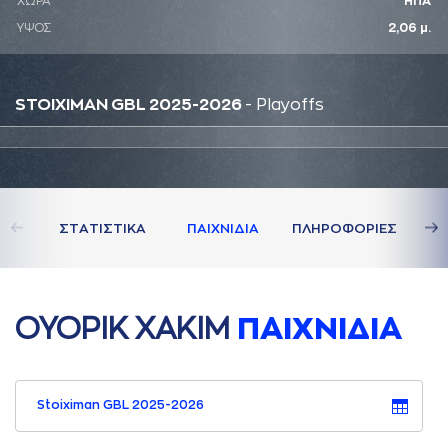
ΧΩΡΑ
ΗΠΑ
ΥΨΟΣ
2,06 μ.
STOIXIMAN GBL 2025-2026
- Playoffs
ΣΤAΤΙΣΤΙΚA
ΠAΙΧΝΙΔΙA
ΠΛΗΡΟΦΟΡΙΕΣ
ΟΥΟΡΙΚ ΧAΚΙΜ
ΠAΙΧΝΙΔΙA
Stoiximan GBL 2025-2026