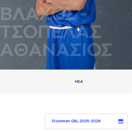
ΒΛAΧΟΣ
-
ΤΣΟΠΕΛAΣ
AΘAΝAΣΙΟΣ
ΝΕA
Stoiximan GBL 2025-2026