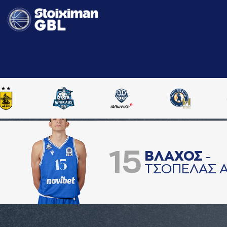
15
ΒΛAΧΟΣ
-
ΤΣΟΠΕΛAΣ 