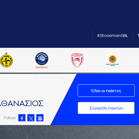
#StoiximanGBL
Όλοι οι παίκτες
AΘAΝAΣΙΟΣ
Σύγκριση παικτών
Follow