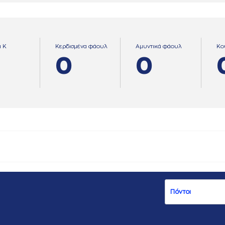
α Κ
Κερδισμένα φάουλ
Αμυντικά φάουλ
Κο
0
0