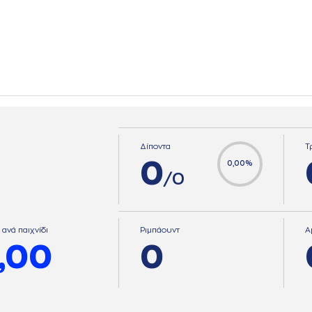
Δίποντα
Τ
0
0,00%
/0
 ανά παιχνίδι
Ριμπάουντ
Α
,00
0