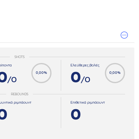
SHOTS
ρίποντα
Ελεύθερες βολές
0
0
0,00%
0,00%
/0
/0
REBOUNDS
μυντικά ριμπάουντ
Επιθετικά ριμπάουντ
0
0