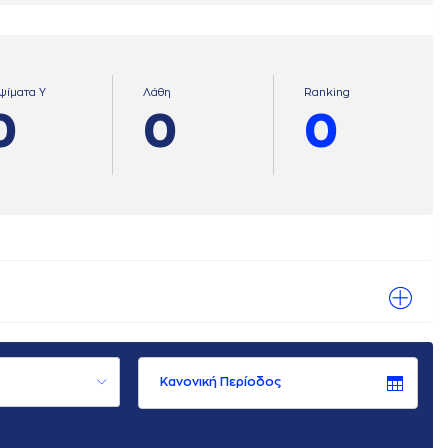
ψίματα Υ
Λάθη
Ranking
0
0
0
Κανονική Περίοδος