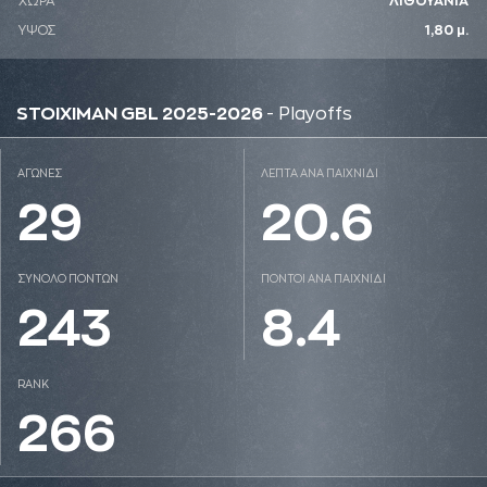
ΧΩΡΑ
ΛΙΘΟΥΑΝΙΑ
ΥΨΟΣ
1,80 μ.
STOIXIMAN GBL 2025-2026
- Playoffs
ΑΓΩΝΕΣ
ΛΕΠΤΑ ΑΝΑ ΠΑΙΧΝΙΔΙ
29
20.6
ΣΥΝΟΛΟ ΠΟΝΤΩΝ
ΠΟΝΤΟΙ ΑΝΑ ΠΑΙΧΝΙΔΙ
243
8.4
RANK
266