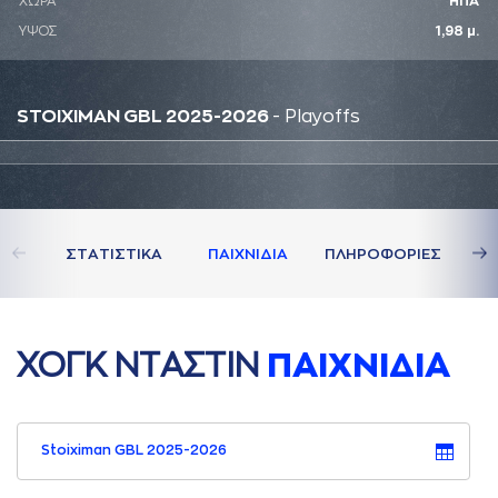
ΧΩΡΑ
ΗΠΑ
ΥΨΟΣ
1,98 μ.
STOIXIMAN GBL 2025-2026
- Playoffs
ΣΤAΤΙΣΤΙΚA
ΠAΙΧΝΙΔΙA
ΠΛΗΡΟΦΟΡΙΕΣ
ΧΟΓΚ ΝΤAΣΤΙΝ
ΠAΙΧΝΙΔΙA
Stoiximan GBL 2025-2026