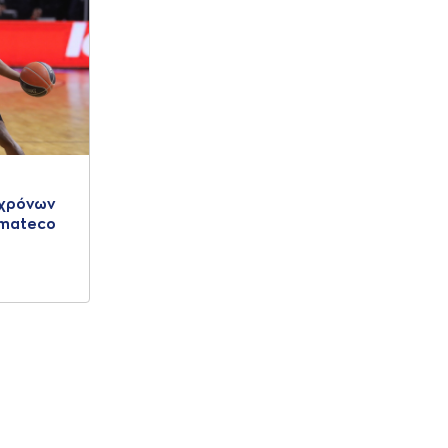
 χρόνων
 mateco