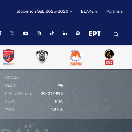
Stoiximan GBL 2025-2026
ΕΣΑΚΕ
Partners
ΟΜΑΔΑ
ΘΕΣΗ
PG
ΗΜ. ΓΕΝΝΗΣΗΣ
06-03-1993
ΧΩΡΑ
ΗΠΑ
ΥΨΟΣ
1,83 μ.