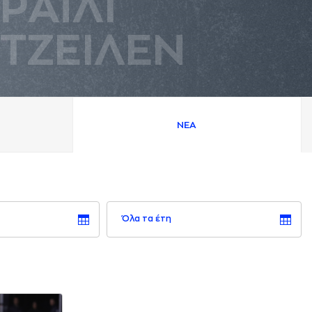
ΡAΪΛΙ
ΤΖΕΙΛΕΝ
ΝΕA
Όλα τα έτη