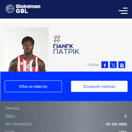
#
ΓΙAΝΓΚ
ΠAΤΡΙΚ
Follow
Όλοι οι παίκτες
Σύγκριση παικτών
ΟΜΑΔΑ
ΘΕΣΗ
C
ΗΜ. ΓΕΝΝΗΣΗΣ
01-02-1992