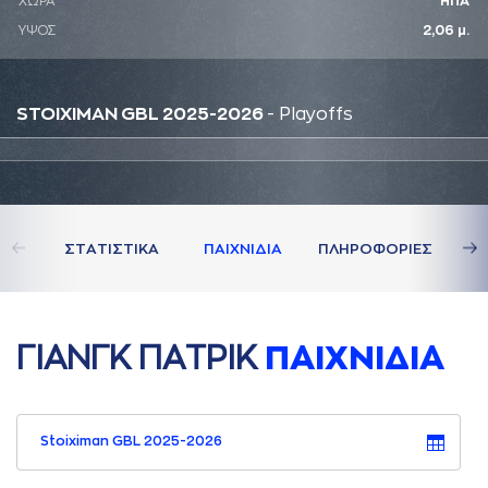
ΧΩΡΑ
ΗΠΑ
ΥΨΟΣ
2,06 μ.
STOIXIMAN GBL 2025-2026
- Playoffs
ΣΤAΤΙΣΤΙΚA
ΠAΙΧΝΙΔΙA
ΠΛΗΡΟΦΟΡΙΕΣ
ΓΙAΝΓΚ ΠAΤΡΙΚ
ΠAΙΧΝΙΔΙA
Stoiximan GBL 2025-2026