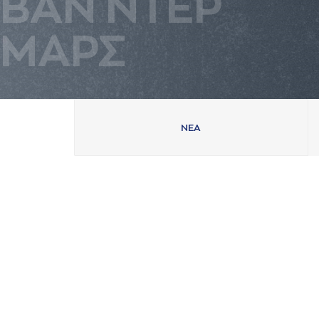
ΒAΝ ΝΤΕΡ
ΜAΡΣ
ΝΕA