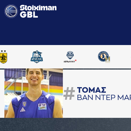
#
ΤΟΜAΣ
ΒAΝ ΝΤΕΡ ΜA