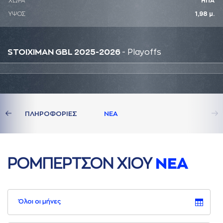
ΧΩΡΑ
ΗΠΑ
ΥΨΟΣ
1,98 μ.
STOIXIMAN GBL 2025-2026
- Playoffs
ΔΙA
ΠΛΗΡΟΦΟΡΙΕΣ
ΝΕA
ΡΟΜΠΕΡΤΣΟΝ ΧΙΟΥ
ΝΕA
Όλοι οι μήνες