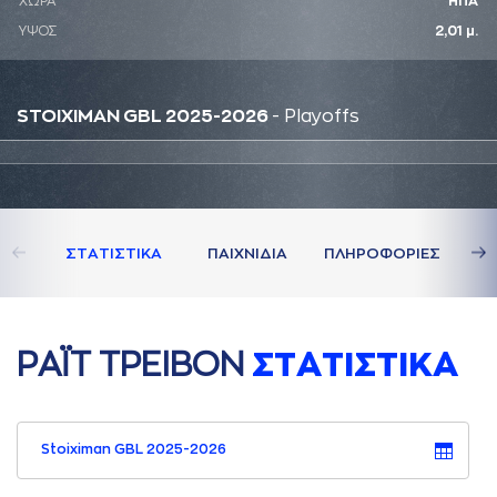
ΧΩΡΑ
ΗΠΑ
ΥΨΟΣ
2,01 μ.
STOIXIMAN GBL 2025-2026
- Playoffs
ΣΤAΤΙΣΤΙΚA
ΠAΙΧΝΙΔΙA
ΠΛΗΡΟΦΟΡΙΕΣ
ΡAΪΤ ΤΡΕΙΒΟΝ
ΣΤAΤΙΣΤΙΚA
Stoiximan GBL 2025-2026