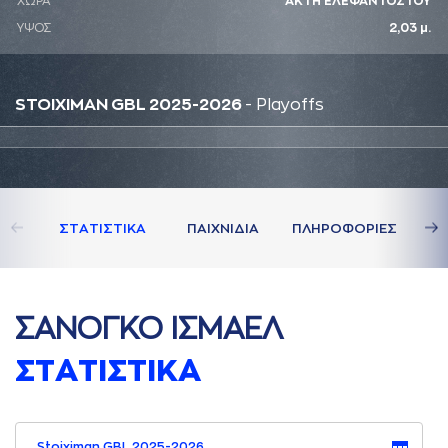
ΧΩΡΑ
ΑΚΤΗ ΕΛΕΦΑΝΤΟΣΤΟΥ
ΥΨΟΣ
2,03 μ.
STOIXIMAN GBL 2025-2026
- Playoffs
ΣΤAΤΙΣΤΙΚA
ΠAΙΧΝΙΔΙA
ΠΛΗΡΟΦΟΡΙΕΣ
ΣAΝΟΓΚΟ ΙΣΜAΕΛ
ΣΤAΤΙΣΤΙΚA
Stoiximan GBL 2025-2026