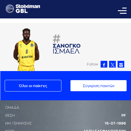
#
ΣAΝΟΓΚΟ
ΙΣΜAΕΛ
Follow
Όλοι οι παίκτες
Σύγκριση παικτών
ΟΜΑΔΑ
ΘΕΣΗ
PF
ΗΜ. ΓΕΝΝΗΣΗΣ
16-07-1996